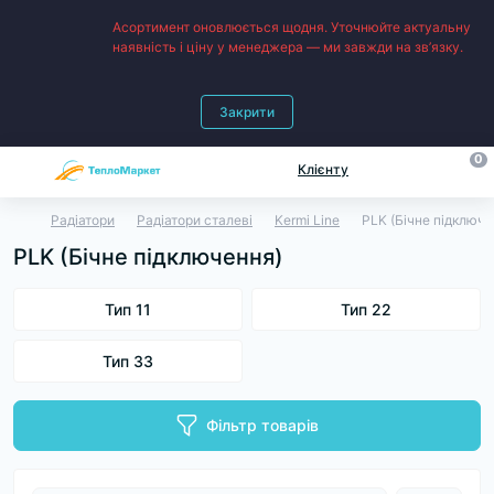
Асортимент оновлюється щодня. Уточнюйте актуальну
наявність і ціну у менеджера — ми завжди на зв’язку.
Закрити
0
Клієнту
Радіатори
Радіатори сталеві
Kermi Line
PLK (Бічне підключе
PLK (Бічне підключення)
Тип 11
Тип 22
Тип 33
Фільтр товарів