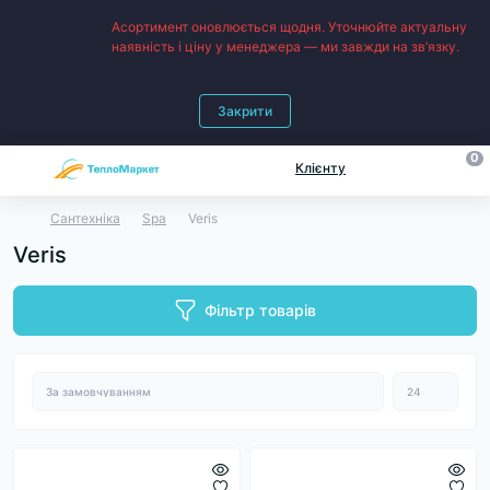
Асортимент оновлюється щодня. Уточнюйте актуальну
наявність і ціну у менеджера — ми завжди на зв’язку.
Закрити
0
Клієнту
Сантехніка
Spa
Veris
Veris
Фільтр товарів