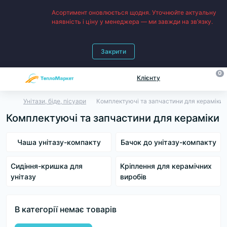
Асортимент оновлюється щодня. Уточнюйте актуальну
наявність і ціну у менеджера — ми завжди на зв’язку.
Закрити
0
Клієнту
Унітази, біде, пісуари
Комплектуючі та запчастини для кераміки
Комплектуючі та запчастини для кераміки
Чаша унітазу-компакту
Бачок до унітазу-компакту
Сидіння-кришка для
Кріплення для керамічних
унітазу
виробів
В категорії немає товарів