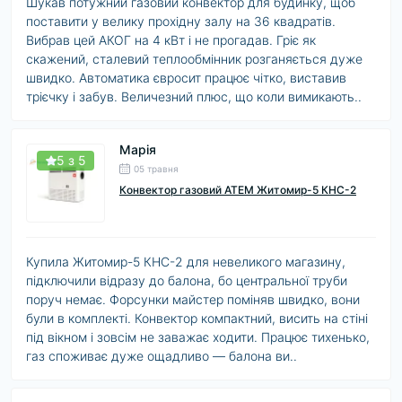
Шукав потужний газовий конвектор для будинку, щоб
поставити у велику прохідну залу на 36 квадратів.
Вибрав цей АКОГ на 4 кВт і не прогадав. Гріє як
скажений, сталевий теплообмінник розганяється дуже
швидко. Автоматика євросит працює чітко, виставив
трієчку і забув. Величезний плюс, що коли вимикають..
Марія
5 з 5
05 травня
Конвектор газовий АТЕМ Житомир-5 КНС-2
Купила Житомир-5 КНС-2 для невеликого магазину,
підключили відразу до балона, бо центральної труби
поруч немає. Форсунки майстер поміняв швидко, вони
були в комплекті. Конвектор компактний, висить на стіні
під вікном і зовсім не заважає ходити. Працює тихенько,
газ споживає дуже ощадливо — балона ви..