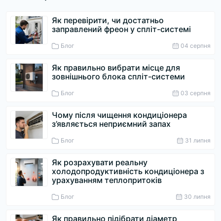
Як перевірити, чи достатньо
заправлений фреон у спліт-системі
Блог
04 серпня
Як правильно вибрати місце для
зовнішнього блока спліт-системи
Блог
03 серпня
Чому після чищення кондиціонера
з’являється неприємний запах
Блог
31 липня
Як розрахувати реальну
холодопродуктивність кондиціонера з
урахуванням теплопритоків
Блог
30 липня
Як правильно підібрати діаметр