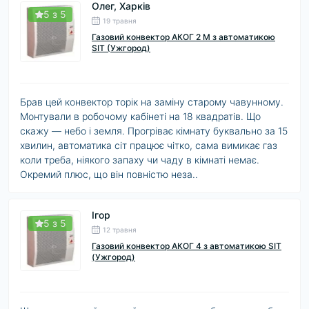
Олег, Харків
5 з 5
19 травня
Газовий конвектор АКОГ 2 M з автоматикою
SIT (Ужгород)
Брав цей конвектор торік на заміну старому чавунному.
Монтували в робочому кабінеті на 18 квадратів. Що
скажу — небо і земля. Прогріває кімнату буквально за 15
хвилин, автоматика сіт працює чітко, сама вимикає газ
коли треба, ніякого запаху чи чаду в кімнаті немає.
Окремий плюс, що він повністю неза..
Ігор
5 з 5
12 травня
Газовий конвектор АКОГ 4 з автоматикою SIT
(Ужгород)