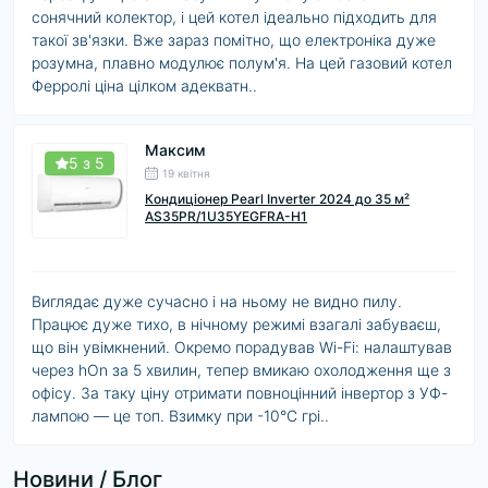
сонячний колектор, і цей котел ідеально підходить для
такої зв'язки. Вже зараз помітно, що електроніка дуже
розумна, плавно модулює полум'я. На цей газовий котел
Ферролі ціна цілком адекватн..
Максим
5 з 5
19 квітня
Кондиціонер Pearl Inverter 2024 до 35 м²
AS35PR/1U35YEGFRA-H1
Виглядає дуже сучасно і на ньому не видно пилу.
Працює дуже тихо, в нічному режимі взагалі забуваєш,
що він увімкнений. Окремо порадував Wi-Fi: налаштував
через hOn за 5 хвилин, тепер вмикаю охолодження ще з
офісу. За таку ціну отримати повноцінний інвертор з УФ-
лампою — це топ. Взимку при -10°C грі..
Новини / Блог