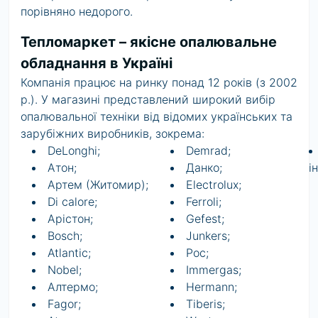
порівняно недорого.
Тепломаркет – якісне опалювальне
обладнання в Україні
Компанія працює на ринку понад 12 років (з 2002
р.). У магазині представлений широкий вибір
опалювальної техніки від відомих українських та
зарубіжних виробників, зокрема:
DeLonghi;
Demrad;
Атон;
Данко;
і
Артем (Житомир);
Electrolux;
Di calore;
Ferroli;
Арістон;
Gefest;
Bosch;
Junkers;
Atlantic;
Рос;
Nobel;
Immergas;
Алтермо;
Hermann;
Fagor;
Tiberis;