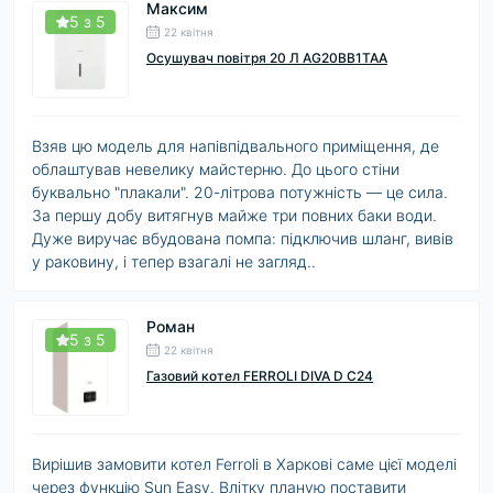
Максим
5 з 5
22 квітня
Осушувач повітря 20 Л AG20BB1TAA
Взяв цю модель для напівпідвального приміщення, де
облаштував невелику майстерню. До цього стіни
буквально "плакали". 20-літрова потужність — це сила.
За першу добу витягнув майже три повних баки води.
Дуже виручає вбудована помпа: підключив шланг, вивів
у раковину, і тепер взагалі не загляд..
Роман
5 з 5
22 квітня
Газовий котел FERROLI DIVA D C24
Вирішив замовити котел Ferroli в Харкові саме цієї моделі
через функцію Sun Easy. Влітку планую поставити