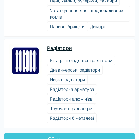
Печі, каміни, булерьян, тандири
Устаткування для твердопаливних
котлів
Паливні брикети
Димарі
Радіатори
Внутрішнопідлогові радіатори
Дизайнерські радіатори
Низькі радіатори
Радіаторна арматура
Радіатори алюмінієві
Трубчасті радіатори
Радіатори біметалеві