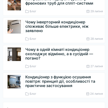
фреонових труб для спліт-системи
Блог
29 липня
Чому інверторний кондиціонер
споживає більше електрики, ніж
заявлено
Блог
28 липня
Чому в одній кімнаті кондиціонер
охолоджує відмінно, а в сусідній —
погано?
Блог
27 липня
Кондиціонер з функцією осушення
повітря: принцип дії, особливості та
практичне застосування
Блог
24 липня