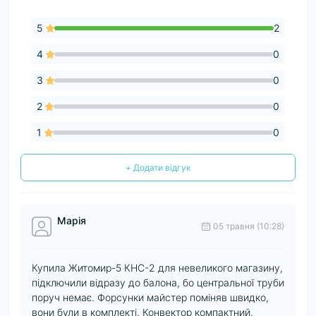
5
2
4
0
3
0
2
0
1
0
+ Додати відгук
Марія
05 травня (10:28)
Купила Житомир-5 КНС-2 для невеликого магазину,
підключили відразу до балона, бо центральної труби
поруч немає. Форсунки майстер поміняв швидко,
вони були в комплекті. Конвектор компактний,