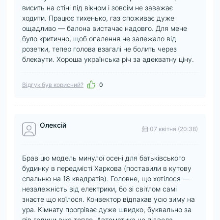
висить на стіні під вікном і зовсім не заважає
ходити. Працює тихенько, газ споживає дуже
ощадливо — балона вистачає надовго. Для мене
було критично, щоб опалення не залежало від
розетки, тепер голова взагалі не болить через
блекаути. Хороша українська річ за адекватну ціну.
Відгук був корисний?
0
Олексій
07 квітня (20:38)
Брав цю модель минулої осені для батьківського
будинку в передмісті Харкова (поставили в кутову
спальню на 18 квадратів). Головне, що хотілося —
незалежність від електрики, бо зі світлом самі
знаєте що коїлося. Конвектор відпахав усю зиму на
ура. Кімнату прогріває дуже швидко, буквально за
пів години вже тепло. Автоматика не підвела