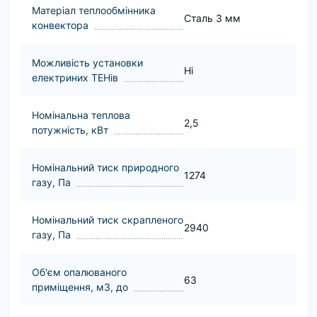
Матеріал теплообмінника
Сталь 3 мм
конвектора
Можливість установки
Ні
електриних ТЕНів
Номінальна теплова
2,5
потужність, кВт
Номінальний тиск природного
1274
газу, Па
Номінальний тиск скрапленого
2940
газу, Па
Об'єм опалюваного
63
приміщення, м3, до