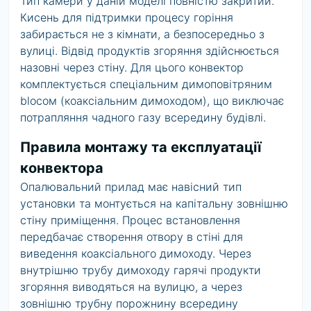
Тип камери у даній моделі повністю закритий.
Кисень для підтримки процесу горіння
забирається не з кімнати, а безпосередньо з
вулиці. Відвід продуктів згоряння здійснюється
назовні через стіну. Для цього конвектор
комплектується спеціальним димоповітряним
blocом (коаксіальним димоходом), що виключає
потрапляння чадного газу всередину будівлі.
Правила монтажу та експлуатації
конвектора
Опалювальний прилад має навісний тип
установки та монтується на капітальну зовнішню
стіну приміщення. Процес встановлення
передбачає створення отвору в стіні для
виведення коаксіального димоходу. Через
внутрішню трубу димоходу гарячі продукти
згоряння виводяться на вулицю, а через
зовнішню трубну порожнину всередину