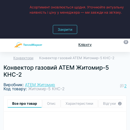
Асортимент оновлюється щодня. Уточнюйте актуальну
наявність і ціну у менеджера — ми завжди на зв’язку.
Закрити
0
Клієнту
Конвектори
Конвектор газовий АТЕМ Житомир-5 КНС-2
Конвектор газовий АТЕМ Житомир-5
КНС-2
Виробник:
АТЕМ Житомир
2
Код товару:
Житомир-5 КНС-2
Все про товар
Опис
Характеристики
Відгуки
2