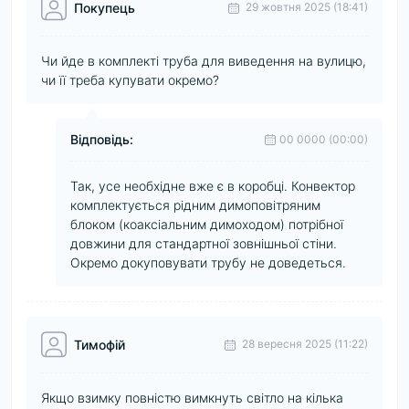
Покупець
29 жовтня 2025 (18:41)
Чи йде в комплекті труба для виведення на вулицю,
чи її треба купувати окремо?
Відповідь:
00 0000 (00:00)
Так, усе необхідне вже є в коробці. Конвектор
комплектується рідним димоповітряним
блоком (коаксіальним димоходом) потрібної
довжини для стандартної зовнішньої стіни.
Окремо докуповувати трубу не доведеться.
Тимофій
28 вересня 2025 (11:22)
Якщо взимку повністю вимкнуть світло на кілька