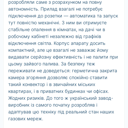
розробляли саме з розрахунком на повну
автономність. Прилад взагалі не потребує
підключення до розетки — автоматика та запуск
тут повністю механічні. З ним ви отримуєте
стабільне опалення в кімнатах, на дачі чи в
робочому кабінеті незалежно від графіків
відключення світла. Корпус апарату досить
компактний, але це взагалі не заважає йому
видавати серйозну ефективність і не палити при
цьому зайвого палива. За безпеку теж
переживати не доведеться: герметична закрита
камера згоряння дозволяє спокійно ставити
такий конвектор і в звичайних міських
квартирах, і в приватних будинках чи офісах.
Жодних ризиків. До того ж український завод-
виробник із самого початку розробляв і
адаптував цю техніку під реальний стан наших
газових мереж.