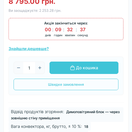
8 795.00 грн.
Ви заощаджуєте:
2 253.28 грн.
Акція закінчиться через:
00
:
09
:
32
:
36
днів
годин
хвилин
секунд
Знайшли дешевше?
До кошика
Швидке замовлення
Відвід продуктів згоряння:
Димоповітряний блок — через
зовнішню стіну приміщення
Вага конвектора, кг, брутто, ± 10 %:
18