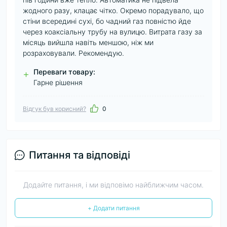
жодного разу, клацає чітко. Окремо порадувало, що
стіни всередині сухі, бо чадний газ повністю йде
через коаксіальну трубу на вулицю. Витрата газу за
місяць вийшла навіть меншою, ніж ми
розраховували. Рекомендую.
Переваги товару:
+
Гарне рішення
Відгук був корисний?
0
Питання та відповіді
Додайте питання, і ми відповімо найближчим часом.
+ Додати питання