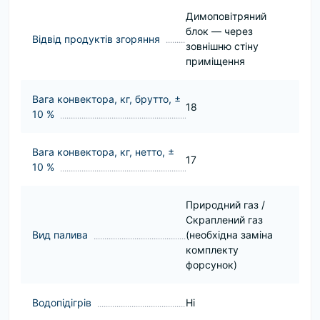
Димоповітряний
блок — через
Відвід продуктів згоряння
зовнішню стіну
приміщення
Вага конвектора, кг, брутто, ±
18
10 %
Вага конвектора, кг, нетто, ±
17
10 %
Природний газ /
Скраплений газ
Вид палива
(необхідна заміна
комплекту
форсунок)
Водопідігрів
Ні