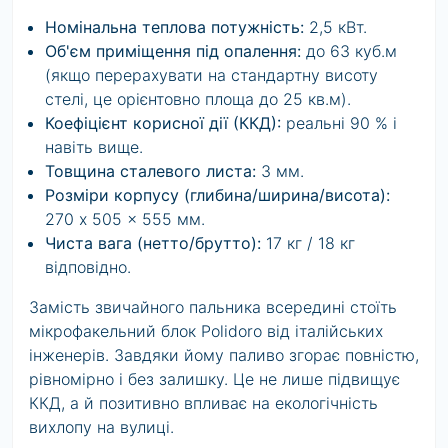
Номінальна теплова потужність:
2,5 кВт.
Об'єм приміщення під опалення:
до 63 куб.м
(якщо перерахувати на стандартну висоту
стелі, це орієнтовно площа до 25 кв.м).
Коефіцієнт корисної дії (ККД):
реальні 90 % і
навіть вище.
Товщина сталевого листа:
3 мм.
Розміри корпусу (глибина/ширина/висота):
270 x 505 x 555 мм.
Чиста вага (нетто/брутто):
17 кг / 18 кг
відповідно.
Замість звичайного пальника всередині стоїть
мікрофакельний блок Polidoro від італійських
інженерів. Завдяки йому паливо згорає повністю,
рівномірно і без залишку. Це не лише підвищує
ККД, а й позитивно впливає на екологічність
вихлопу на вулиці.