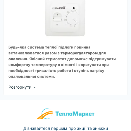
Будь-яка система теплої підлоги повинна
встановлюватися разом з
терморегулятором для
опалення.
Якісний термостат допоможе підтримувати
комфортну температуру в кімнаті і коригувати при
необхідності тривалість роботи і ступінь нагріву
опалювальної системи.
Ще одна функція терморегулятора - економну витрату
Розгорнути
електроенергії. Адже без температурного моніторингу
тепла підлога буде працювати безперервно, а його
температура буде максимально високою. Такий режим
призведе до надмірного витраті електроенергії і
величезним рахунками.
Різновиди
терморегуляторів на опалення
Залежно від способу монтажу розрізняють традиційні
Дізнавайтеся першим про акції та знижки
настінні моделі, які вбудовуються в спеціальний короб-