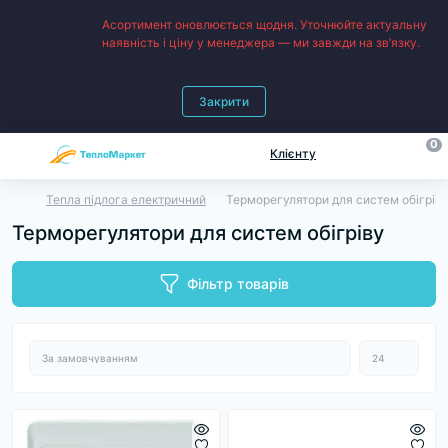
Асортимент оновлюється щодня. Уточнюйте актуальну
наявність і ціну у менеджера — ми завжди на зв’язку.
Закрити
0
Клієнту
Тепла підлога електричний
Терморегулятори для систем обігрів
Терморегулятори для систем обігріву
Фільтр товарів