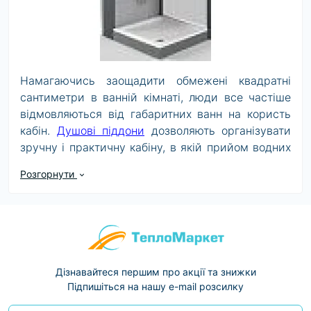
Намагаючись заощадити обмежені квадратні
сантиметри в ванній кімнаті, люди все частіше
відмовляються від габаритних ванн на користь
кабін.
Душові піддони
дозволяють організувати
зручну і практичну кабіну, в якій прийом водних
процедур буде максимально комфортним.
Розгорнути
Величезну популярність подібних сантехнічних
приладів досить легко пояснити. Справа в
декількох незаперечні переваги.
4 причини
купити душовий піддон
з кабіною
Дізнавайтеся першим про акції та знижки
• Компактні розміри. Кабіна займає в рази
Підпишіться на нашу e-mail розсилку
менше місця в порівнянні зі стандартною