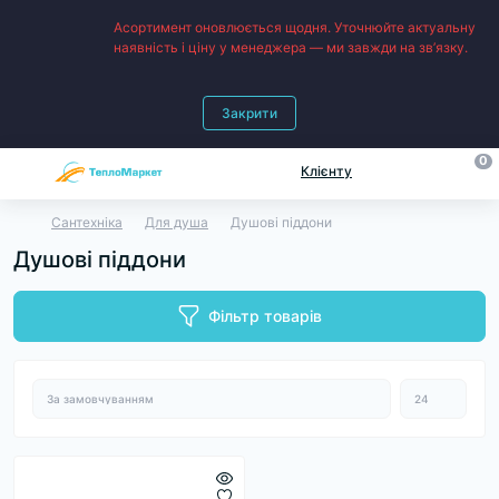
Асортимент оновлюється щодня. Уточнюйте актуальну
наявність і ціну у менеджера — ми завжди на зв’язку.
Закрити
0
Клієнту
Сантехніка
Для душа
Душові піддони
Душові піддони
Фільтр товарів