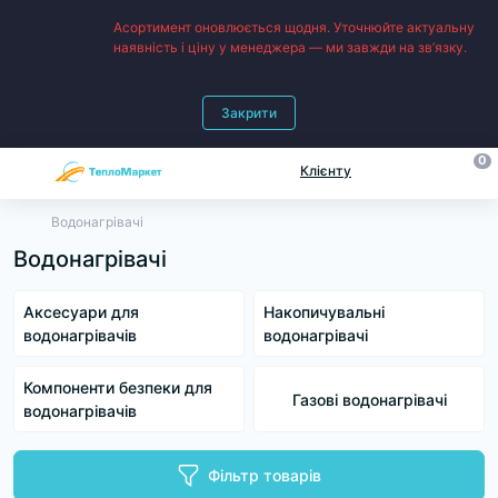
Асортимент оновлюється щодня. Уточнюйте актуальну
наявність і ціну у менеджера — ми завжди на зв’язку.
Закрити
0
Клієнту
Водонагрівачі
Водонагрівачі
Аксесуари для
Накопичувальні
водонагрівачів
водонагрівачі
Компоненти безпеки для
Газові водонагрівачі
водонагрівачів
Фільтр товарів