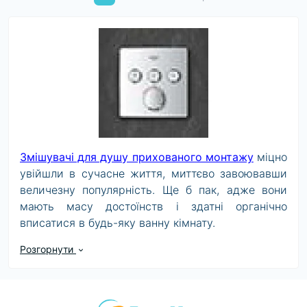
Змішувачі для душу прихованого монтажу
міцно
увійшли в сучасне життя, миттєво завоювавши
величезну популярність. Ще б пак, адже вони
мають масу достоїнств і здатні органічно
вписатися в будь-яку ванну кімнату.
Вбудовувані змішувачі для Smartbox
Розгорнути
- головні
переваги
Термостати, представлені в каталозі - краще