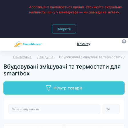
Асортимент оновлюється щодня. Уточнюйте актуальну
наявність і ціну у менеджера — ми завжди на зв’язку.
Закрити
0
Клієнту
Сантехніка
Для душа
Вбудовувані змішувачі та термостати дл
Вбудовувані змішувачі та термостати для
smartbox
Фільтр товарів