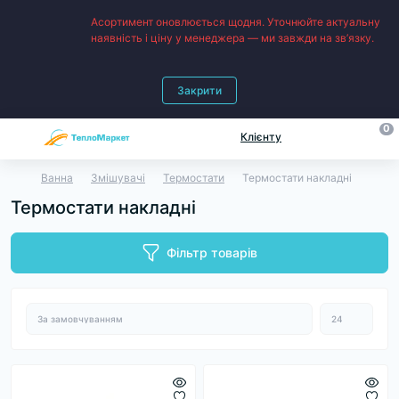
Асортимент оновлюється щодня. Уточнюйте актуальну
наявність і ціну у менеджера — ми завжди на зв’язку.
Закрити
0
Клієнту
Ванна
Змішувачі
Термостати
Термостати накладні
Термостати накладні
Фільтр товарів