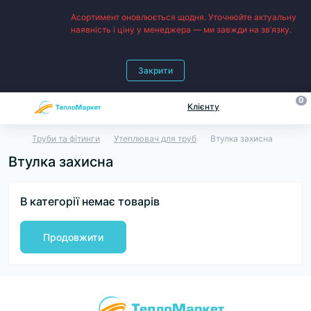
Асортимент оновлюється щодня. Уточнюйте актуальну
наявність і ціну у менеджера — ми завжди на зв’язку.
Закрити
0
Клієнту
Труби та фітинги
Утеплювач для труб
Втулка захисна
Втулка захисна
В категорії немає товарів
Продовжити