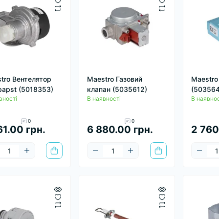
tro Вентелятор
Maestro Газовий
Maestro
apst (5018353)
клапан (5035612)
(503564
вності
В наявності
В наявнос
0
0
61.00 грн.
6 880.00 грн.
2 760