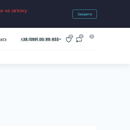
 на зв’язку.
Закрити
0
0
0
єнту
+38 (099) 00-99-655