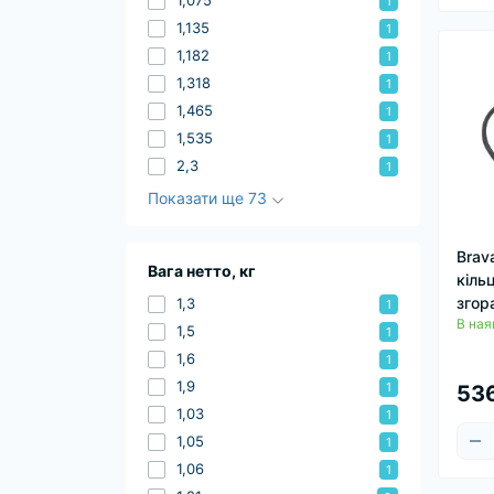
1,075
1
1,135
1
1,182
1
1,318
1
1,465
1
1,535
1
2,3
1
Показати ще 73
Brav
Вага нетто, кг
кіль
згор
1,3
1
В ная
1,5
1
1,6
1
1,9
1
536
1,03
1
1,05
1
1,06
1