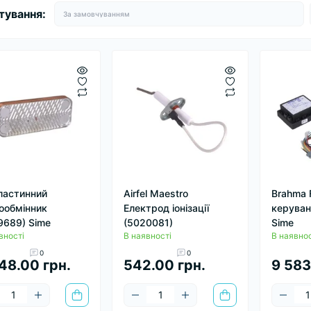
тування:
ластинний
Airfel Maestro
Brahma 
ообмінник
Електрод іонізації
керуван
9689) Sime
(5020081)
Sime
вності
В наявності
В наявнос
0
0
48.00 грн.
542.00 грн.
9 583