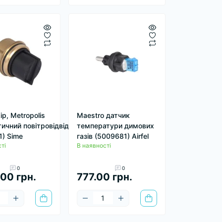
ip, Metropolis
Maestro датчик
ичний повітровідвідник
температури димових
1) Sime
газів (5009681) Airfel
ті
В наявності
0
0
.00 грн.
777.00 грн.