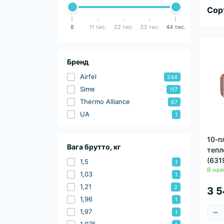
Сор
8
11 тис.
22 тис.
33 тис.
44 тис.
Бренд
Airfel
244
Sime
117
Thermo Alliance
67
UA
1
10-п
Вага брутто, кг
тепл
(631
1,5
1
В ная
1,03
1
1,21
2
3 5
1,96
1
1,97
1