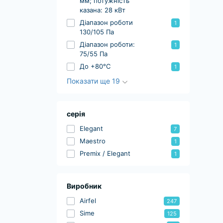
мм; потужність
казана: 28 кВт
Діапазон роботи
1
130/105 Па
Діапазон роботи:
1
75/55 Па
До +80°С
1
Показати ще 19
серія
Elegant
7
Maestro
1
Premix / Elegant
1
Виробник
Airfel
247
Sime
125