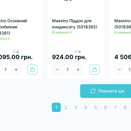
tro Основний
Maestro Піддон для
Maestro
ообміник
кондинсату (5018365)
(501838
В наявності
В наявнос
8381)
вності
0
0
095.00 грн.
924.00 грн.
4 506
Показати ще
1
2
3
4
5
6
7
8