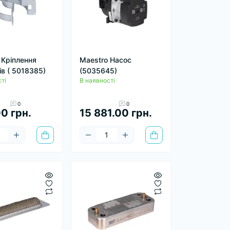
 Кріплення
Maestro Насос
ів ( 5018385)
(5035645)
ті
В наявності
0
0
0 грн.
15 881.00 грн.