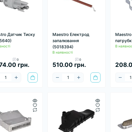
tro Датчик Тиску
Maestro Електрод
Maestro
5640)
запалювання
патрубк
вності
В наявнос
(5018394)
В наявності
0
0
74.00 грн.
510.00 грн.
208.0