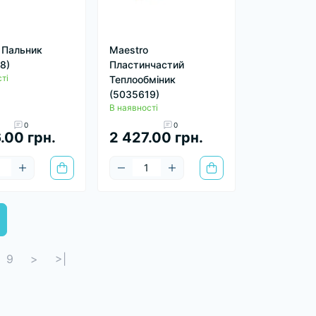
 Пальник
Maestro
8)
Пластинчастий
ті
Теплообміник
(5035619)
В наявності
0
0
.00 грн.
2 427.00 грн.
9
>
>|