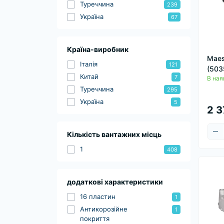
Туреччина
239
Україна
67
Країна-виробник
Maes
Італія
121
(503
Китай
7
В ная
Туреччина
295
Україна
5
2 3
Кількість вантажних місць
1
408
додаткові характеристики
16 пластин
1
Антикорозійне
1
покриття