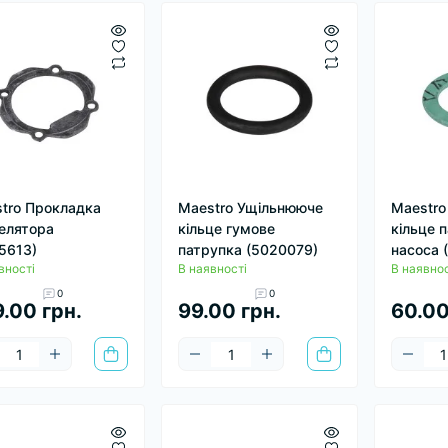
tro Прокладка
Maestro Ущільнююче
Maestro
елятора
кільце гумове
кільце 
5613)
патрупка (5020079)
насоса 
вності
В наявності
В наявнос
0
0
.00 грн.
99.00 грн.
60.00