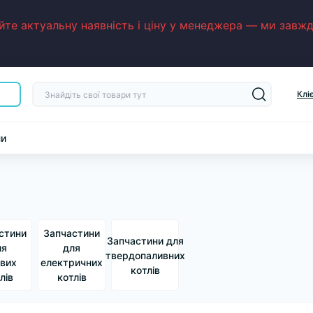
е актуальну наявність і ціну у менеджера — ми завжди
Клі
ни
стини
Запчастини
Запчастини для
ля
для
твердопаливних
ових
електричних
котлів
лів
котлів