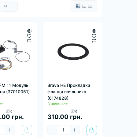
FM 11 Модуль
Brava HE Прокладка
ня (37010051)
фланця паяльника
(6174828)
ті
В наявності
0
0
.00 грн.
310.00 грн.