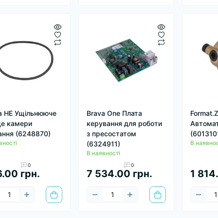
a HE Ущільнююче
Brava One Плата
Format.Z
це камери
керування для роботи
Автомат
ання (6248870)
з пресостатом
(601310
вності
В наявнос
(6324911)
В наявності
0
0
.00 грн.
7 534.00 грн.
1 814