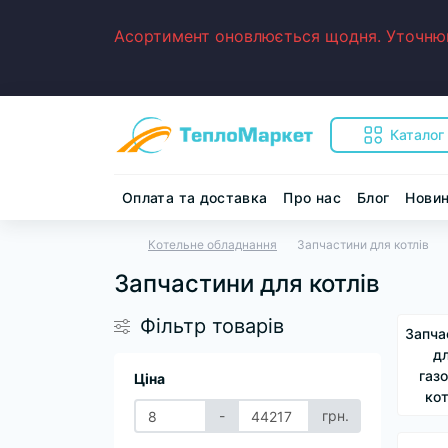
Асортимент оновлюється щодня. Уточнюйт
Каталог
Оплата та доставка
Про нас
Блог
Нови
Котельне обладнання
Запчастини для котлів
Запчастини для котлів
Фільтр товарів
Запча
д
газ
Ціна
кот
-
грн.