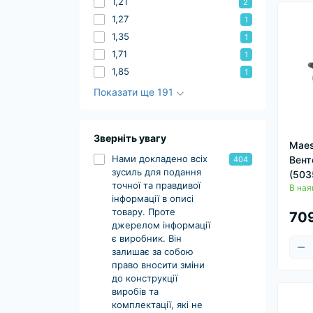
1,21
2
1,27
1
1,35
1
1,71
1
1,85
1
Показати ще 191
Зверніть увагу
Maes
Нами докладено всіх
Вент
404
зусиль для подання
(503
точної та правдивої
В ная
інформації в описі
товару. Проте
709
джерелом інформації
є виробник. Він
залишає за собою
право вносити зміни
до конструкції
виробів та
комплектації, які не