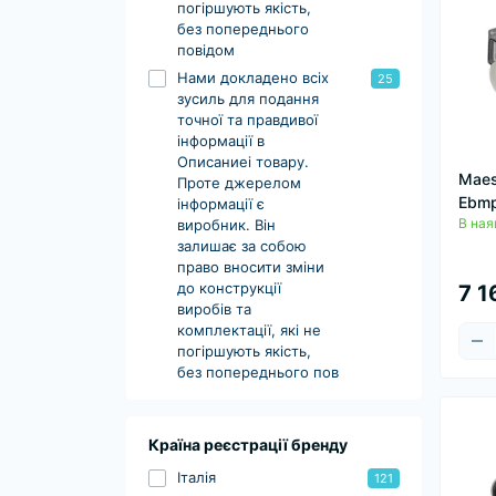
погіршують якість,
без попереднього
повідом
Нами докладено всіх
25
зусиль для подання
точної та правдивої
інформації в
Описаниеі товару.
Maes
Проте джерелом
Ebmp
інформації є
В ная
виробник. Він
залишає за собою
право вносити зміни
до конструкції
7 1
виробів та
комплектації, які не
погіршують якість,
без попереднього пов
Країна реєстрації бренду
Італія
121