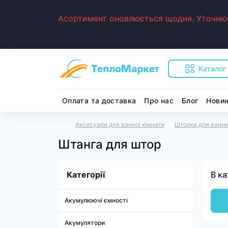
Асортимент оновлюється щодня. Уточнюйт
Каталог
Оплата та доставка
Про нас
Блог
Нови
Аксесуари для ванної кімнати
Шторки для ванн
Штанга для штор
Категорії
В ка
Акумулюючі ємності
Акумулятори