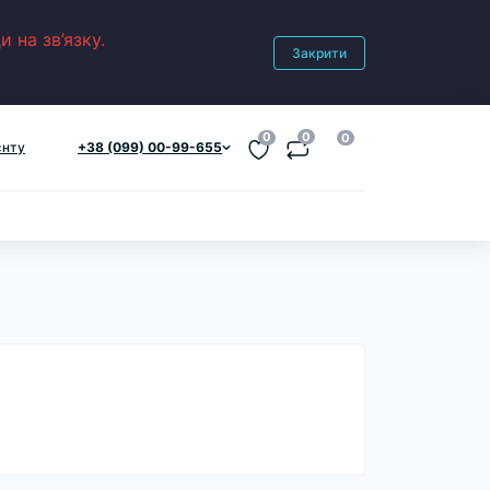
 на зв’язку.
Закрити
0
0
0
єнту
+38 (099) 00-99-655