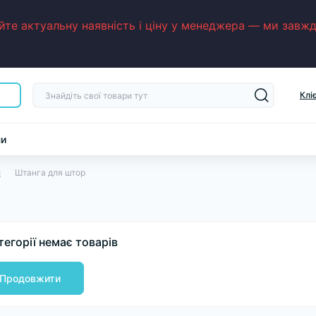
е актуальну наявність і ціну у менеджера — ми завжди
Клі
ни
и
Штанга для штор
тегорії немає товарів
Продовжити