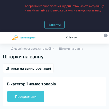
Асортимент оновлюється щодня. Уточнюйте актуальну
наявність і ціну у менеджера — ми завжди на зв’язку.
Закрити
0
Клієнту
Душові перегородки та кабіни
Шторки на ванну
Шторки на ванну
Шторки на ванну розпашні
В категорії немає товарів
Продовжити