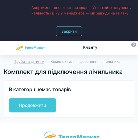
Асортимент оновлюється щодня. Уточнюйте актуальну
наявність і ціну у менеджера — ми завжди на зв’язку.
Закрити
0
Клієнту
Труби та фітинги
Комплект для підключення лічильника
Комплект для підключення лічильника
В категорії немає товарів
Продовжити