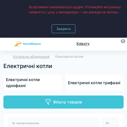
Асортимент оновлюється щодня. Уточнюйте актуальну
наявність і ціну у менеджера — ми завжди на зв’язку.
Закрити
0
Клієнту
Котельне обладнання
Електричні котли
Електричні котли
Електричні котли
Електричні котли трифазні
однофазні
Фільтр товарів