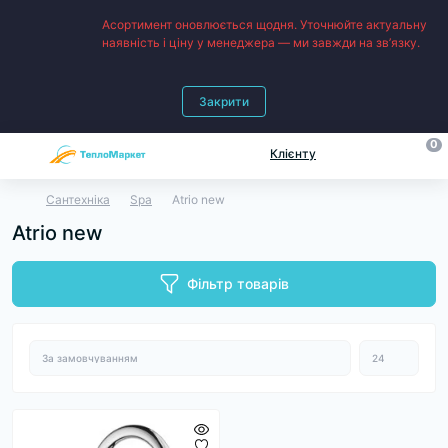
Асортимент оновлюється щодня. Уточнюйте актуальну
наявність і ціну у менеджера — ми завжди на зв’язку.
Закрити
0
Клієнту
Сантехніка
Spa
Atrio new
Atrio new
Фільтр товарів