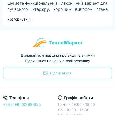
шукаєте функціональний і лаконічний варіант для
сучасного інтер'єру, хорошим вибором стане
сантехніка Grohe Atrio new
. Змішувачі та
Розгорнути
аксесуари цієї дизайнерської лінійки
відрізняються своїм елегантним оформленням і
традиційними хромованими покриттями з
глянцевим ефектом.
Чому варто
купити сантехніку Grohe Atrio new
Дізнавайтеся першим про акції та знижки
Для серії Atrio new характерні плавні обтічні
Підпишіться на нашу e-mail розсилку
форми. Всі елементи сантехнічних виробів немов
складені з закруглених і циліндричних деталей.
Підписатися
Характерна особливість цієї серії - тонкі
Условия соглашения
хрестоподібні вентилі.
Особливості сантехніки Atrio new
Телефони
Графік роботи
+38 (099) 00-99-655
Пн-пт - 09:00 - 18:00
• Спеціальне покриття StarLight захищає
Сб - 10:00 - 16:00
поверхню від подряпин і дрібних пошкоджень,