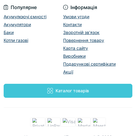
участі посередників, тому в нашому магазині
Популярне
Інформація
невисока
ціна сантехніки Grohe Atrio new
.
Акумулюючі ємності
Умови угоди
Акумулятори
Контакти
Якщо ви не впевнені, що обрана сантехніка вам
підійде, або вам потрібна допомога у виборі, ми
Баки
Зворотній зв'язок
завжди готові надати консультацію по телефону
Котли газові
Повернення товару
(099) 00-99-655 або онлайн.
Карта сайту
Виробники
Подарункові сертифікати
Акції
Каталог товарів