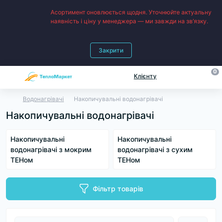
Асортимент оновлюється щодня. Уточнюйте актуальну
наявність і ціну у менеджера — ми завжди на зв’язку.
Закрити
0
Клієнту
Водонагрівачі
Накопичувальні водонагрівачі
Накопичувальні водонагрівачі
Накопичувальні
Накопичувальні
водонагрівачі з мокрим
водонагрівачі з сухим
ТЕНом
ТЕНом
Фільтр товарів