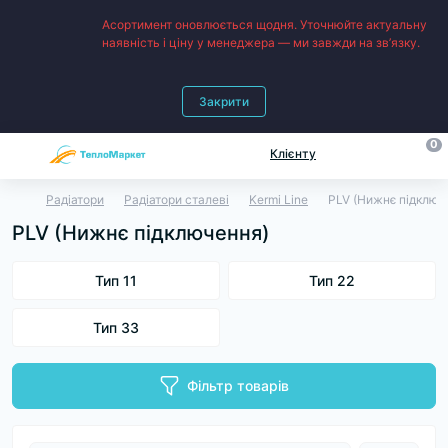
Асортимент оновлюється щодня. Уточнюйте актуальну
наявність і ціну у менеджера — ми завжди на зв’язку.
Закрити
0
Клієнту
Радіатори
Радіатори сталеві
Kermi Line
PLV (Нижнє підключ
PLV (Нижнє підключення)
Тип 11
Тип 22
Тип 33
Фільтр товарів