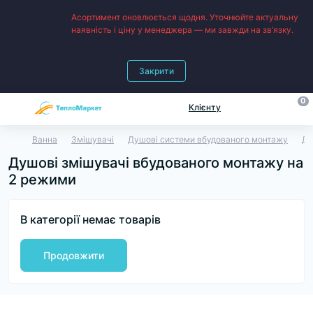
Асортимент оновлюється щодня. Уточнюйте актуальну
наявність і ціну у менеджера — ми завжди на зв’язку.
Закрити
0
Клієнту
Ванна
Змішувачі
Душові системи вбудованого монтажу
Ду
Душові змішувачі вбудованого монтажу на
2 режими
В категорії немає товарів
Продовжити