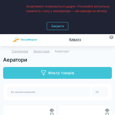
Асортимент оновлюється щодня. Уточнюйте актуальну
наявність і ціну у менеджера — ми завжди на зв’язку.
Закрити
0
Клієнту
Сантехніка
Аксесуари
Аератори
Аератори
Фільтр товарів