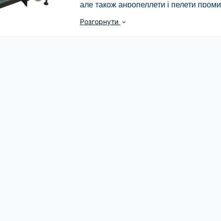
але також анропеллети і пелети проми
колосників. Колосники наводяться в р
Розгорнути
Регулярно приводиться в рух, привід 
нагромадилося шлаку. Дана автоматиза
стабільні умови для спалювання палива
виготовлена з термостійкого листа ме
1150С.
Основні переваги:
- автоматично очищує пальник для пел
- наявність можливості спалювати пеле
- повна автоматизація розпалювання і 
- збільшення ККД до 95%;
- висока екологічність;
- котел менше перегрівається, якщо ел