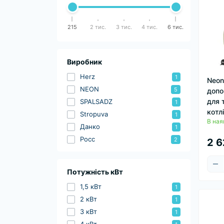
215
2 тис.
3 тис.
4 тис.
6 тис.
Виробник
Herz
1
Neon
NEON
5
допо
для 
SPALSADZ
1
котл
Stropuva
1
В ная
Данко
1
Росс
2
2 6
Потужність кВт
1,5 кВт
1
2 кВт
1
3 кВт
1