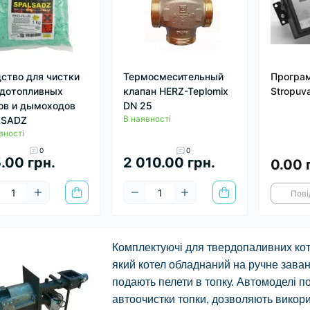
ство для чистки
Термосмесительный
Програ
дотопливных
клапан HERZ-Teplomix
Stropuv
ов и дымоходов
DN 25
В наявності
LSADZ
вності
0
0
.00 грн.
2 010.00 грн.
0.00 
Пові
Комплектуючі для твердопаливних кот
який котел обладнаний на ручне зава
подають пелети в топку. Автомоделі п
автоочистки топки, дозволяють викорис