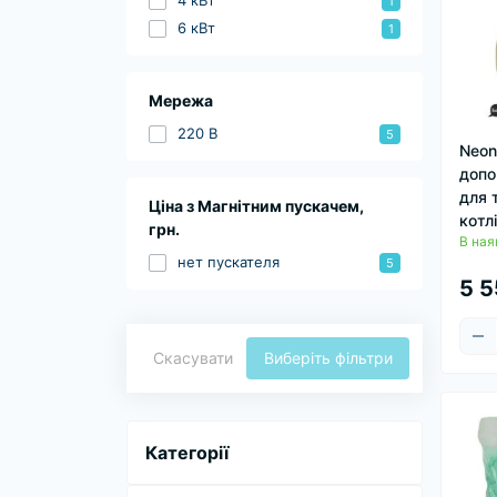
4 кВт
1
6 кВт
1
Мережа
220 В
5
Neon
допо
для 
Ціна з Магнітним пускачем,
котл
грн.
В ная
нет пускателя
5
5 5
Скасувати
Виберіть фільтри
Категорії