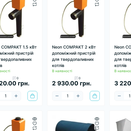
 COMPAKT 1.5 кВт
Neon COMPAKT 2 кВт
Neon C
міжний пристрій
допоміжний пристрій
допоміж
твердопаливних
для твердопаливних
для тве
ів
котлів
котлів
вності
В наявності
В наявнос
0
0
20.00 грн.
2 930.00 грн.
3 220