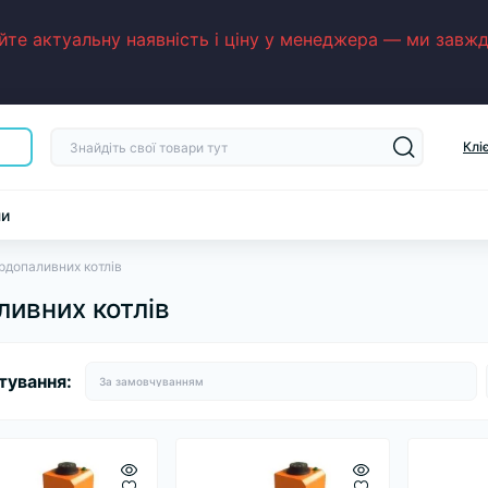
е актуальну наявність і ціну у менеджера — ми завжди
Клі
ни
рдопаливних котлів
ливних котлів
тування: