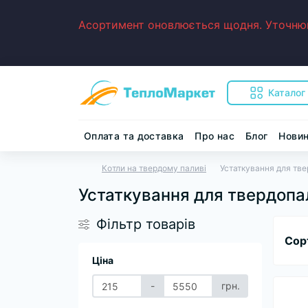
Асортимент оновлюється щодня. Уточнюйт
Каталог
Оплата та доставка
Про нас
Блог
Нови
Котли на твердому паливі
Устаткування для тве
Устаткування для твердопа
Фільтр товарів
Сор
Ціна
-
грн.