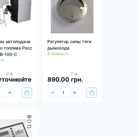
м автоподачи
Регулятор силы тяги
о топлива Росс
дымохода
В наявності
В-100-С
ті
0
0
уточнюйте
890.00 грн.