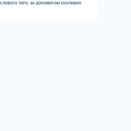
слового типу, за допомогою рухливих
ух за допомогою лінійного приводу.
очищає передню частину топки від
ція дозволяє забезпечити однорідні і
 на протязі довгого часу. Топка котлів
талу товщиною 4 мм і жаростійкість до
етів;
ти і агропеллет низької якості;
гасіння топки;
ектроенергія відсутня.