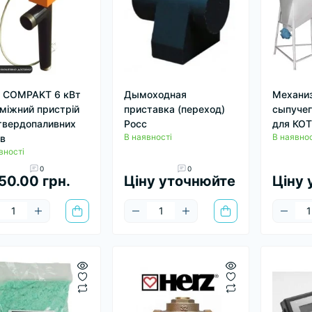
 COMPAKT 6 кВт
Дымоходная
Механиз
міжний пристрій
приставка (переход)
сыпучег
твердопаливних
Росс
для КОТ
В наявності
В наявнос
ів
вності
0
0
50.00 грн.
Ціну уточнюйте
Ціну 