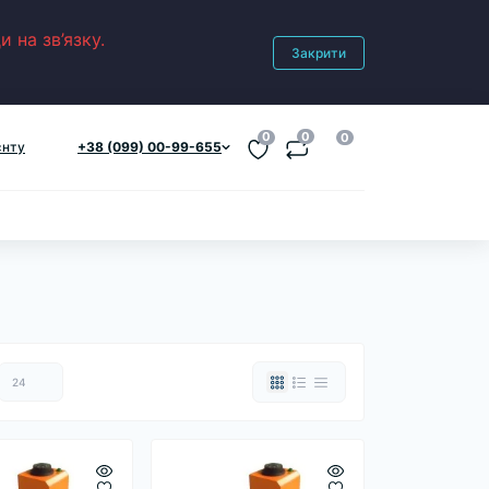
 на зв’язку.
Закрити
0
0
0
єнту
+38 (099) 00-99-655