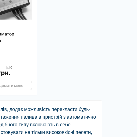
мматор
a
0
грн.
домити мене
лів, додає можливість перекласти будь-
нтаження палива в пристрій з автоматично
одібного типу включають в себе
товувати не тільки високоякісні пелети,