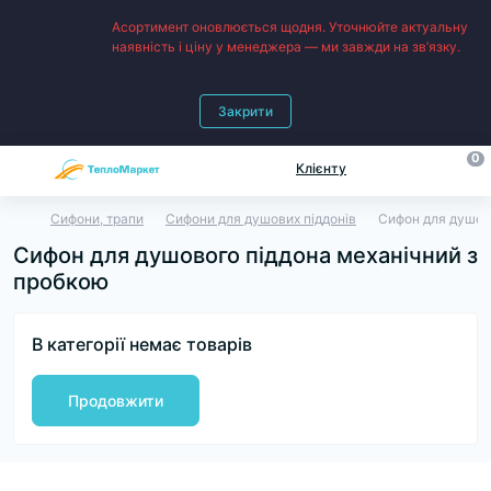
Асортимент оновлюється щодня. Уточнюйте актуальну
наявність і ціну у менеджера — ми завжди на зв’язку.
Закрити
0
Клієнту
Сифони, трапи
Сифони для душових піддонів
Сифон для душов
Сифон для душового піддона механічний з
пробкою
В категорії немає товарів
Продовжити