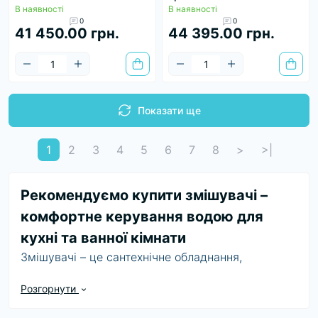
В наявності
В наявності
0
0
41 450.00 грн.
44 395.00 грн.
Показати ще
1
2
3
4
5
6
7
8
>
>|
Рекомендуємо купити змішувачі –
комфортне керування водою для
кухні та ванної кімнати
Змішувачі – це сантехнічне обладнання,
призначене для подачі та регулювання гарячої й
Розгорнути
холодної води. Вони забезпечують комфортне
користування водою, дозволяють контролювати