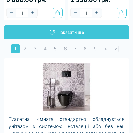
6 800.00 грн.
2 550.00 грн.
Показати ще
1
2
3
4
5
6
7
8
9
>
>|
Туалетна кімната стандартно обладнується
унітазом з системою інсталяції або без неї.