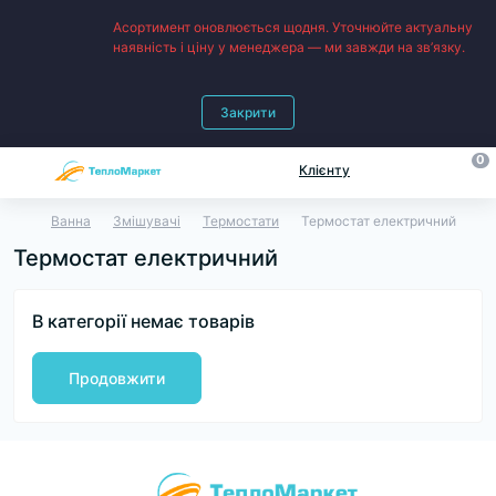
Асортимент оновлюється щодня. Уточнюйте актуальну
наявність і ціну у менеджера — ми завжди на зв’язку.
Закрити
0
Клієнту
Ванна
Змішувачі
Термостати
Термостат електричний
Термостат електричний
В категорії немає товарів
Продовжити