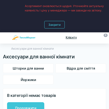
Асортимент оновлюється щодня. Уточнюйте актуальну
наявність і ціну у менеджера — ми завжди на зв’язку.
Закрити
0
Клієнту
Аксесуари для ванної кімнати
Аксесуари для ванної кімнати
Шторки для ванни
Відра для сміття
Йоржики
В категорії немає товарів
Продовжити