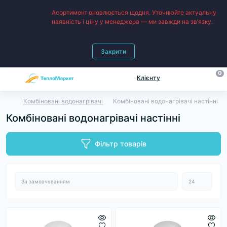
Асортимент оновлюється щодня. Уточнюйте актуальну
наявність і ціну у менеджера — ми завжди на зв’язку.
Закрити
0
Клієнту
Комбіновані водонагрівачі
Комбіновані водонагрівачі настінні
Комбіновані водонагрівачі настінні
Фільтр товарів