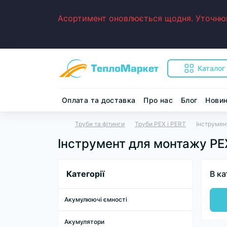
Асортимент оновлюється щодня. Уточнюйт
Каталог
Оплата та доставка
Про нас
Блог
Нови
Труби та фітинги
Труби PEX і PERT
Інструмен
Інструмент для монтажу PEX
Категорії
В ка
Акумулюючі ємності
Акумулятори