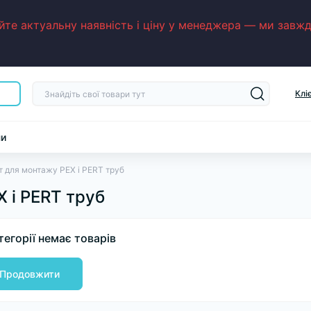
е актуальну наявність і ціну у менеджера — ми завжди
Клі
ни
т для монтажу PEX і PERT труб
 і PERT труб
тегорії немає товарів
Продовжити