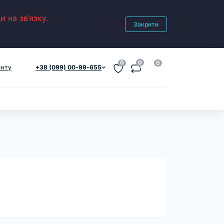
 на зв’язку.
Закрити
0
0
0
єнту
+38 (099) 00-99-655