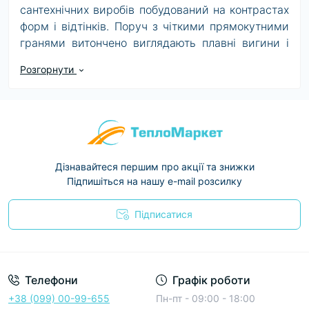
сантехнічних виробів побудований на контрастах
форм і відтінків. Поруч з чіткими прямокутними
гранями витончено виглядають плавні вигини і
закруглені форми. Багато аксесуари і змішувачі
Розгорнути
доповнені вставками золотих відтінків.
Благородний колір золота красиво поєднується з
традиційною хромованою поверхнею.
Головні особливості лінійки Grandera
Для сантехніки німецького бренду
Дізнавайтеся першим про акції та знижки
використовується спеціальне покриття StarLight.
Підпишіться на нашу e-mail розсилку
Воно не тільки надає хромованим поверхням
ефект сяйва, але і володіє хорошими захисними
Підписатися
властивостями. На металевих поверхнях не
Условия соглашения
залишається подряпин або потертостей навіть
при інтенсивному щоденному використанні.
Телефони
Графік роботи
Типи сантехнічних виробів серії Grandera
+38 (099) 00-99-655
Пн-пт - 09:00 - 18:00