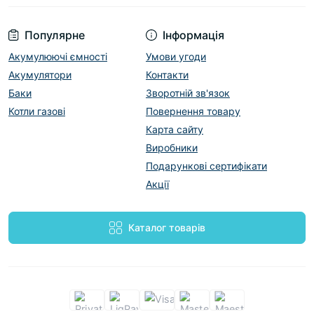
змішувач для умивальника Grohe Grandera
,
звертайтеся в інтернет-магазин ТЕПЛОМАРКЕТ.
Популярне
Інформація
У нашому каталозі представлена тільки
оригінальна дизайнерська сантехніка. На всю
Акумулюючі ємності
Умови угоди
продукцію німецького бренду надаємо офіційну
Акумулятори
Контакти
гарантію.
Баки
Зворотній зв'язок
Котли газові
Повернення товару
У нас можна оформити замовлення з доставкою
Карта сайту
в будь-який регіон України. Є послуга
Виробники
самовивозу в місті Харків.
Подарункові сертифікати
Акції
Каталог товарів