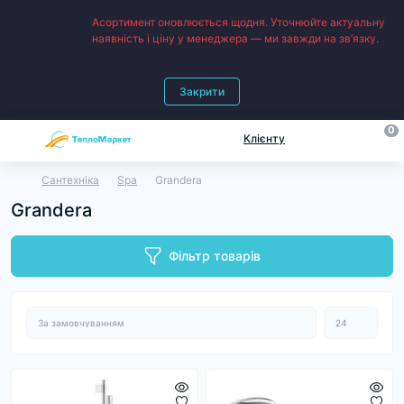
Асортимент оновлюється щодня. Уточнюйте актуальну
наявність і ціну у менеджера — ми завжди на зв’язку.
Закрити
0
Клієнту
Сантехніка
Spa
Grandera
Grandera
Фільтр товарів