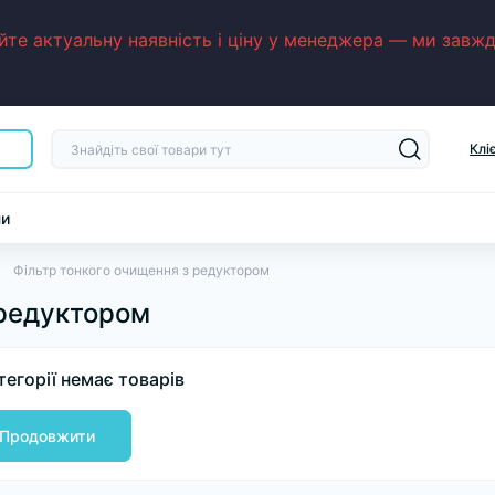
е актуальну наявність і ціну у менеджера — ми завжди
Клі
ни
Фільтр тонкого очищення з редуктором
 редуктором
тегорії немає товарів
Продовжити