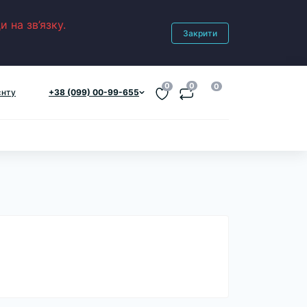
 на зв’язку.
Закрити
0
0
0
єнту
+38 (099) 00-99-655