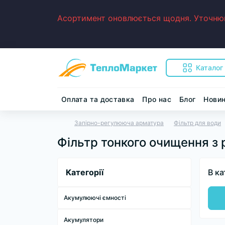
Асортимент оновлюється щодня. Уточнюйт
Каталог
Оплата та доставка
Про нас
Блог
Нови
Запірно-регулююча арматура
Фільтр для води
Фільтр тонкого очищення з
Категорії
В ка
Акумулюючі ємності
Акумулятори