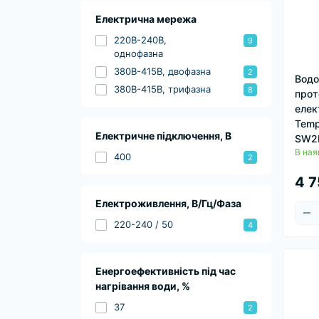
Електрична мережа
220В-240В,
9
однофазна
380В-415В, двофазна
2
Водо
380В-415В, трифазна
8
прот
елек
Temp
Електричне підключення, В
SW2P
В ная
400
2
4 7
Електроживлення, В/Гц/Фаза
220-240 / 50
4
Енергоефективність під час
нагрівання води, %
37
2