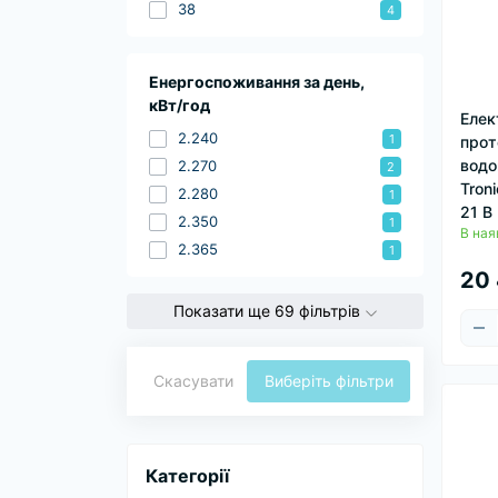
38
4
Енергоспоживання за день,
кВт/год
Елек
2.240
1
прот
водо
2.270
2
Tron
2.280
1
21 B
2.350
1
В ная
2.365
1
20 
Показати ще 69 фільтрів
Скасувати
Виберіть фільтри
Категорії