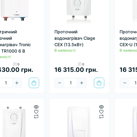
тричний
Проточний
Проточ
очний
водонагрівач Clage
водонаг
нагрівач Tronic
CEX (13.5кВт)
CEX-U (
В наявності
В наявнос
 TR1000 6 B
вності
0
0
430.00 грн.
16 315.00 грн.
16 31