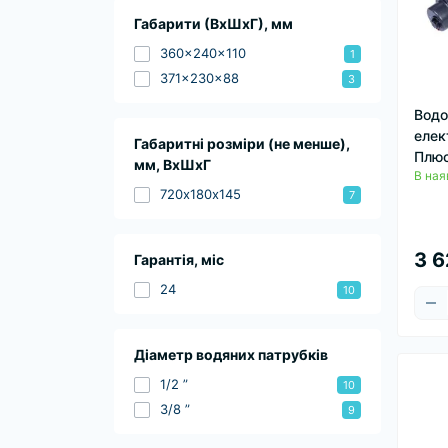
Габарити (ВхШхГ), мм
360x240x110
1
371x230x88
3
Водо
елек
Габаритні розміри (не менше),
Плюс
мм, ВхШхГ
В ная
720х180х145
7
3 6
Гарантія, міс
24
10
Діаметр водяних патрубків
1/2 ”
10
3/8 ”
9