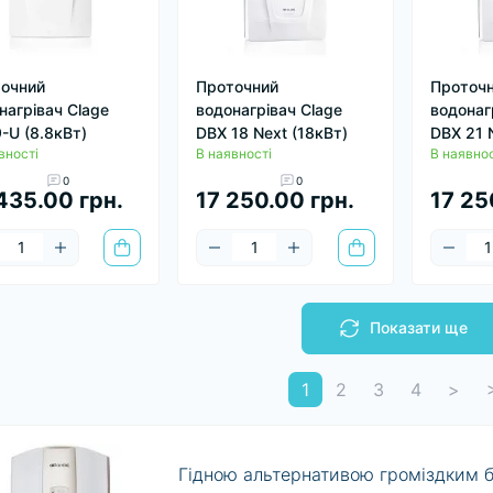
очний
Проточний
Проточ
нагрівач Clage
водонагрівач Clage
водонаг
-U (8.8кВт)
DBX 18 Next (18кВт)
DBX 21 
вності
В наявності
В наявнос
0
0
435.00 грн.
17 250.00 грн.
17 25
Показати ще
1
2
3
4
>
Гідною альтернативою громіздким бо