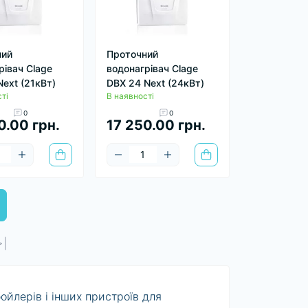
ний
Проточний
рівач Clage
водонагрівач Clage
Next (21кВт)
DBX 24 Next (24кВт)
ті
В наявності
0
0
0.00 грн.
17 250.00 грн.
>|
йлерів і інших пристроїв для