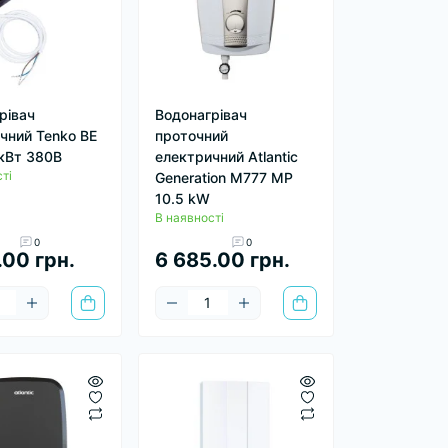
рівач
Водонагрівач
чний Tenko ВЕ
проточний
кВт 380В
електричний Atlantic
ті
Generation M777 MP
10.5 kW
В наявності
0
0
.00 грн.
6 685.00 грн.