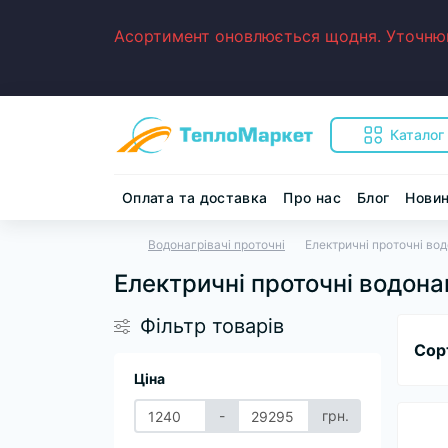
Асортимент оновлюється щодня. Уточнюйт
Каталог
Оплата та доставка
Про нас
Блог
Нови
Водонагрівачі проточні
Електричні проточні вод
Електричні проточні водона
Фільтр товарів
Сор
Ціна
-
грн.