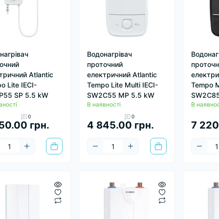
нагрівач
Водонагрівач
Водонаг
очний
проточний
проточн
тричний Atlantic
електричний Atlantic
електрич
o Lite IECI-
Tempo Lite Multi IECI-
Tempo Ma
55 SP 5.5 kW
SW2C55 MP 5.5 kW
SW2C85
вності
В наявності
В наявнос
0
0
50.00 грн.
4 845.00 грн.
7 220