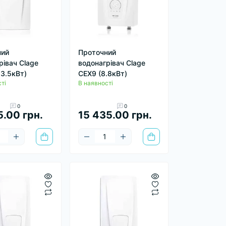
ний
Проточний
рівач Clage
водонагрівач Clage
13.5кВт)
CEX9 (8.8кВт)
ті
В наявності
0
0
5.00 грн.
15 435.00 грн.