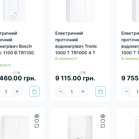
тричний
Електричний
Електри
очний
проточний
проточн
нагрівач Bosch
водонагрівач Tronic
водонагр
ic 1100 B TR1100
1000 T TR1000 4 T
1000 T 
В наявності
В наявнос
вності
0
0
460.00 грн.
9 115.00 грн.
9 755