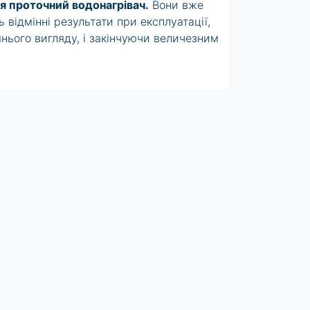
я проточний водонагрівач.
Вони вже
 відмінні результати при експлуатації,
шнього вигляду, і закінчуючи величезним
сть і економічності. Купівля
вача буде виправдана якщо ви будете
ькому будинку, де вам не потрібен
 не хочете гріти воду за допомогою
проточного водонагрівача - наявність
лементів, тенів, через які проходять
ься у відповідний отвір крана. Безпечне
ється датчиками водяних потоків і
цювати при слабкому напорі води або
ж контролюватиме температуру
ричних проточних