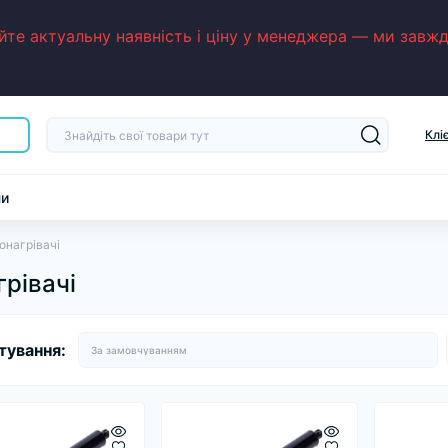
е актуальну наявність і ціну у менеджера — ми завжди
Клі
ни
онагрівачі
грівачі
тування: