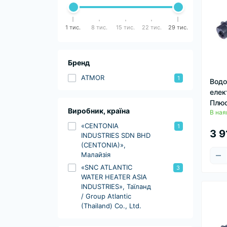
1 тис.
8 тис.
15 тис.
22 тис.
29 тис.
Бренд
ATMOR
1
Водо
елек
Плюс
Виробник, країна
В ная
«CENTONIA
1
3 9
INDUSTRIES SDN BHD
(CENTONIA)»,
Малайзія
«SNC ATLANTIC
3
WATER HEATER ASIA
INDUSTRIES», Таїланд
/ Group Atlantic
(Thailand) Co., Ltd.