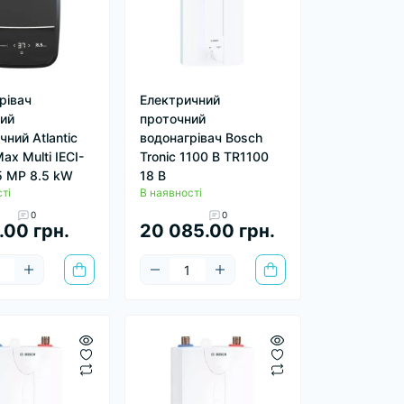
рівач
Електричний
ий
проточний
ний Atlantic
водонагрівач Bosch
x Multi IECI-
Tronic 1100 B TR1100
 MP 8.5 kW
18 B
ті
В наявності
0
0
.00 грн.
20 085.00 грн.