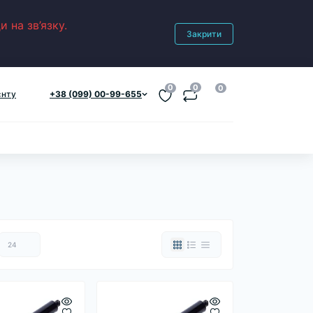
 на зв’язку.
Закрити
0
0
0
єнту
+38 (099) 00-99-655