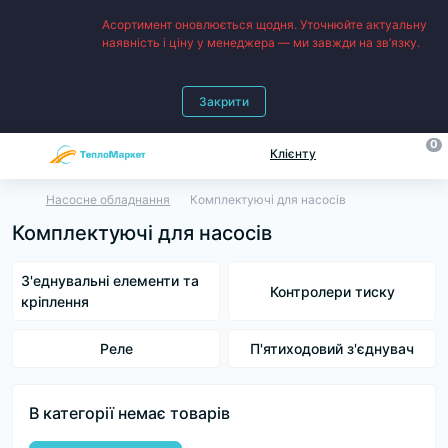
Асортимент оновлюється щодня. Уточнюйте актуальну
наявність і ціну у менеджера — ми завжди на зв’язку.
Закрити
0
Клієнту
Насосне обладнання
Комплектуючі для насосів
Комплектуючі для насосів
З'еднувальні елементи та
Контролери тиску
кріплення
Реле
П'ятиходовий з'єднувач
В категорії немає товарів