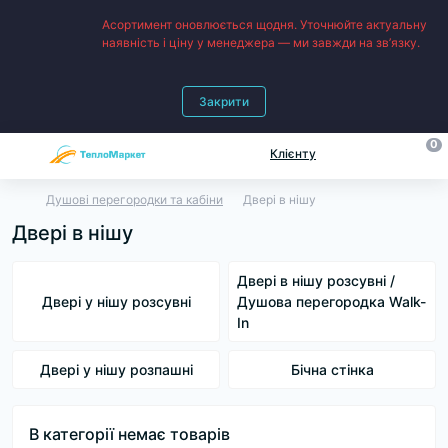
Асортимент оновлюється щодня. Уточнюйте актуальну
наявність і ціну у менеджера — ми завжди на зв’язку.
Закрити
0
Клієнту
Душові перегородки та кабіни
Двері в нішу
Двері в нішу
Двері в нішу розсувні /
Двері у нішу розсувні
Душова перегородка Walk-
In
Двері у нішу розпашні
Бічна стінка
В категорії немає товарів