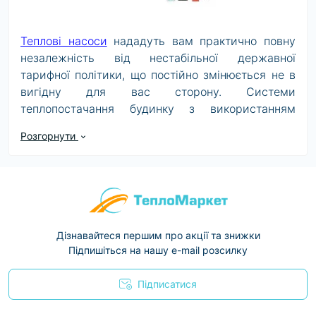
Теплові насоси
нададуть вам практично повну
незалежність від нестабільної державної
тарифної політики, що постійно змінюється не в
вигідну для вас сторону. Системи
теплопостачання будинку з використанням
теплового насоса мають підвищену
Розгорнути
економічністю і максимальним ККД в порівнянні
з твердопаливними, газовими, електричними.
Адже один насос замінює одночасно
опалювальний котел, водонагрівач і кондиціонер.
Тепловий насос для опалення
: особливості та
Дізнавайтеся першим про акції та знижки
переваги
Підпишіться на нашу e-mail розсилку
Сучасний тепловий насос створений із
застосуванням передових інноваційних
Підписатися
технологій. Інтелектуальна система управління
Условия соглашения