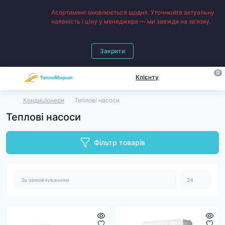
Асортимент оновлюється щодня. Уточнюйте актуальну
наявність і ціну у менеджера — ми завжди на зв’язку.
Закрити
0
Клієнту
Кондиціонери
Теплові насоси
Теплові насоси
Фільтр товарів