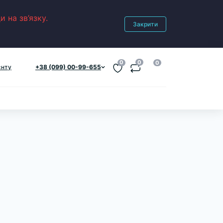
 на зв’язку.
Закрити
0
0
0
єнту
+38 (099) 00-99-655