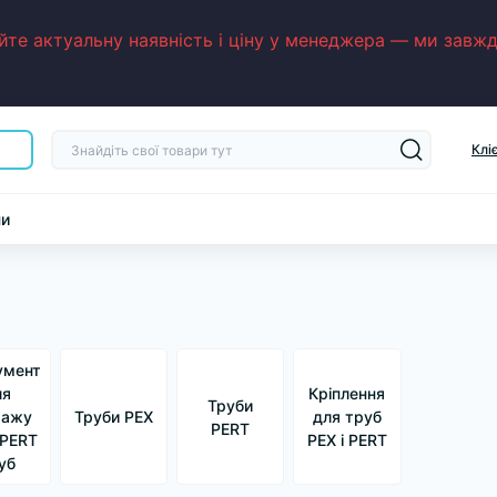
е актуальну наявність і ціну у менеджера — ми завжди
Клі
ни
умент
ля
Кріплення
Труби
тажу
Труби PEX
для труб
PERT
 PERT
PEX і PERT
уб