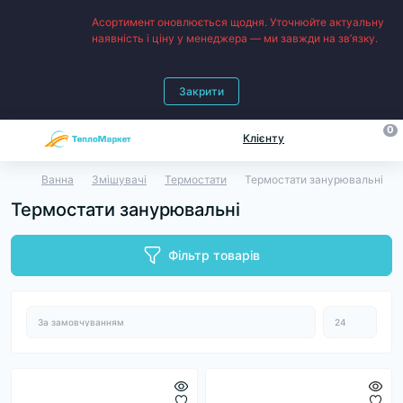
Асортимент оновлюється щодня. Уточнюйте актуальну
наявність і ціну у менеджера — ми завжди на зв’язку.
Закрити
0
Клієнту
Ванна
Змішувачі
Термостати
Термостати занурювальні
Термостати занурювальні
Фільтр товарів