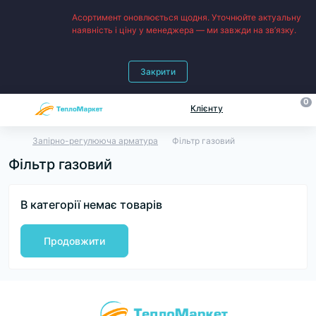
Асортимент оновлюється щодня. Уточнюйте актуальну
наявність і ціну у менеджера — ми завжди на зв’язку.
Закрити
0
Клієнту
Запірно-регулююча арматура
Фільтр газовий
Фільтр газовий
В категорії немає товарів
Продовжити