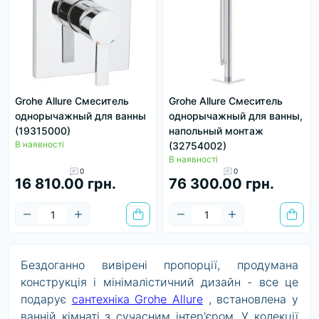
Grohe Allure Смеситель
Grohe Allure Смеситель
однорычажный для ванны
однорычажный для ванны,
(19315000)
напольный монтаж
В наявності
(32754002)
В наявності
0
0
16 810.00 грн.
76 300.00 грн.
Бездоганно вивірені пропорції, продумана
конструкція і мінімалістичний дизайн - все це
подарує
сантехніка Grohe Allure
, встановлена у
ванній кімнаті з сучасним інтер'єром. У колекції