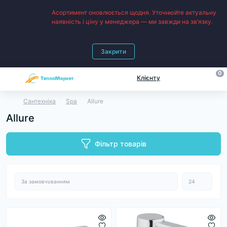
Асортимент оновлюється щодня. Уточнюйте актуальну
наявність і ціну у менеджера — ми завжди на зв’язку.
Закрити
0
Клієнту
Сантехніка
Spa
Allure
Allure
Фільтр товарів