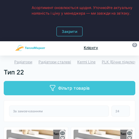
Асортимент оновлюється щодня. Уточнюйте актуальну
наявність і ціну у менеджера — ми завжди на зв’язку.
Закрити
0
Клієнту
Радіатори
Радіатори сталеві
Kermi Line
PLK (Бічне підключе
Тип 22
Фільтр товарів