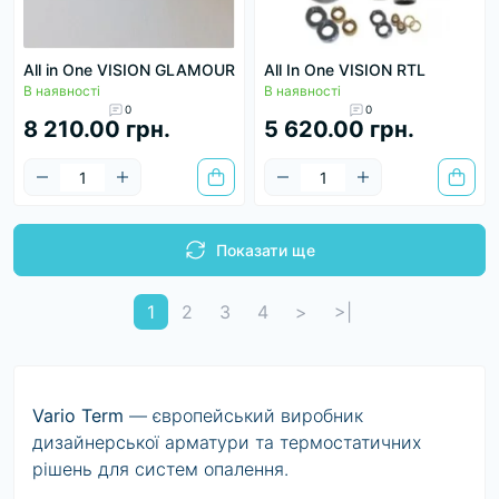
All in One VISION GLAMOUR
All In One VISION RTL
В наявності
В наявності
0
0
8 210.00 грн.
5 620.00 грн.
Показати ще
1
2
3
4
>
>|
Vario Term
— європейський виробник
дизайнерської арматури та термостатичних
рішень для систем опалення.