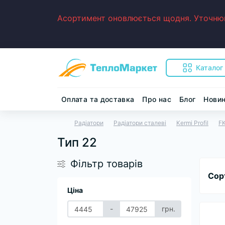
Асортимент оновлюється щодня. Уточнюйт
Каталог
Оплата та доставка
Про нас
Блог
Нови
Радіатори
Радіатори сталеві
Kermi Profil
FK
Тип 22
Фільтр товарів
Сор
Ціна
-
грн.