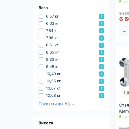
В ная
Вага
8 330
6,57 кг
1
6 6
6,63 кг
1
7,54 кг
1
7,98 кг
1
8,51 кг
1
8,65 кг
1
9,33 кг
1
9,48 кг
1
10,49 кг
1
10,55 кг
1
10,67 кг
1
10,68 кг
1
Показати ще 88
Стал
Kerm
В ная
Висота
11 28