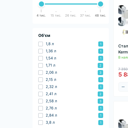
4 тис.
15 тис.
26 тис.
37 тис.
48 тис.
Об'єм
1,8 л
1
Стал
1,36 л
1
Kerm
В ная
1,54 л
1
1,71 л
2
7 350
2,06 л
3
5 8
2,15 л
1
2,32 л
1
2,41 л
2
2,58 л
3
2,76 л
1
2,84 л
1
3,8 л
1