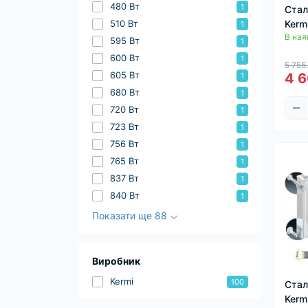
480 Вт
1
Стал
510 Вт
Kerm
1
В ная
595 Вт
1
600 Вт
1
5 755
605 Вт
4 6
1
680 Вт
1
720 Вт
1
723 Вт
1
756 Вт
1
765 Вт
1
837 Вт
1
840 Вт
1
Показати ще 88
Виробник
Kermi
100
Стал
Kerm