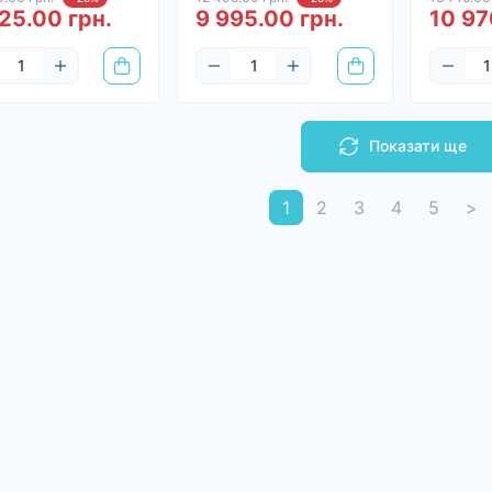
25.00 грн.
9 995.00 грн.
10 97
Показати ще
1
2
3
4
5
>