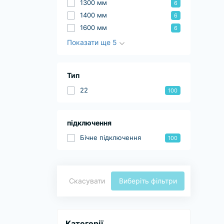
1300 мм
6
1400 мм
6
1600 мм
6
Показати ще 5
Тип
22
100
підключення
Бічне підключення
100
Скасувати
Виберіть фільтри
Категорії