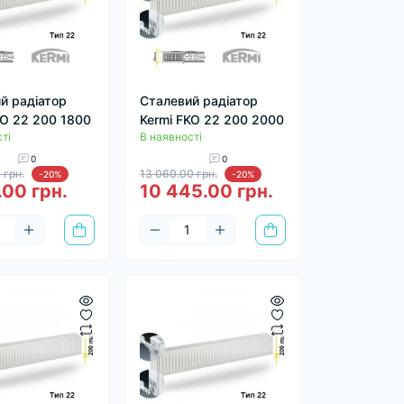
й радіатор
Сталевий радіатор
KO 22 200 1800
Kermi FKO 22 200 2000
ті
В наявності
0
0
 грн.
13 060.00 грн.
-20%
-20%
.00 грн.
10 445.00 грн.