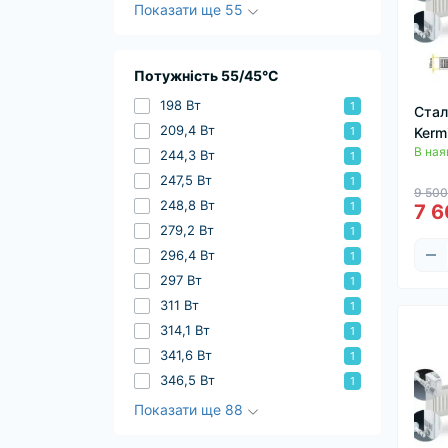
Показати ще 55
Потужність 55/45°C
198 Вт
1
Стал
209,4 Вт
Kerm
1
В ная
244,3 Вт
1
247,5 Вт
1
9 500
248,8 Вт
1
7 6
279,2 Вт
1
296,4 Вт
1
297 Вт
1
311 Вт
1
314,1 Вт
1
341,6 Вт
1
346,5 Вт
1
Показати ще 88