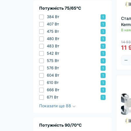
Потужність 75/65°C
384 Вт
1
Стал
407 Вт
Kerm
1
В ная
475 Вт
1
480 Вт
1
14 93
483 Вт
11 
1
542 Вт
1
575 Вт
1
576 Вт
1
604 Вт
1
610 Вт
1
666 Вт
1
671 Вт
1
Показати ще 88
Потужність 90/70°C