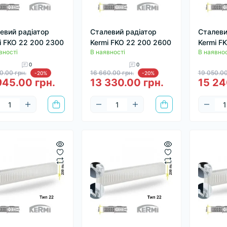
евий радіатор
Сталевий радіатор
Сталеви
i FKO 22 200 2300
Kermi FKO 22 200 2600
Kermi F
вності
В наявності
В наявнос
0
0
0.00 грн.
16 660.00 грн.
19 050.00
-20%
-20%
945.00 грн.
13 330.00 грн.
15 24