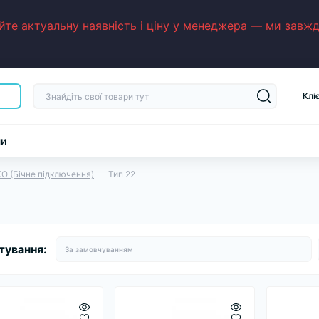
е актуальну наявність і ціну у менеджера — ми завжди
Клі
ни
O (Бічне підключення)
Тип 22
тування: