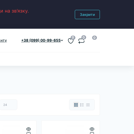
 на зв’язку.
Закрити
0
0
0
єнту
+38 (099) 00-99-655