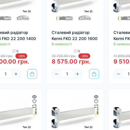
евий радіатор
Сталевий радіатор
Сталеви
i FKO 22 200 1400
Kermi FKO 22 200 1600
Kermi F
вності
В наявності
В наявнос
0
0
.00 грн.
10 720.00 грн.
11 890.00
-20%
-20%
00.00 грн.
8 575.00 грн.
9 510