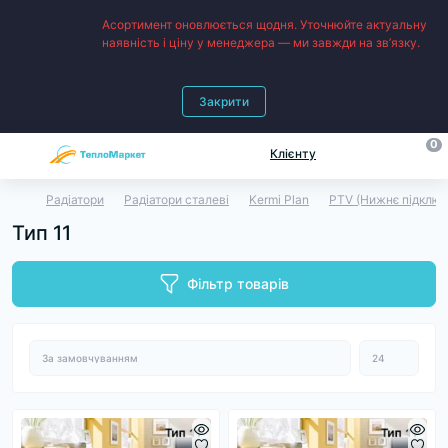
Асортимент оновлюється щодня. Уточнюйте актуальну
наявність і ціну у менеджера — ми завжди на зв’язку.
Закрити
0
Клієнту
Радіатори
Радіатори сталеві
Kermi Plan
PTV (Нижнє підключ
Тип 11
Фільтр товарів