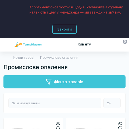
Асортимент оновлюється щодня. Уточнюйте актуальну
наявність і ціну у менеджера — ми завжди на зв’язку.
Закрити
0
Клієнту
Котли газові
Промислове опалення
Промислове опалення
Фільтр товарів