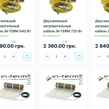
хжильный
Двухжильный
Двухжи
евательный
нагревательный
нагрева
ль IN-TERM 640 Вт
кабель IN-TERM 720 Вт
кабель 
вності
В наявності
В наявнос
0
0
90.00 грн.
2 360.00 грн.
2 840