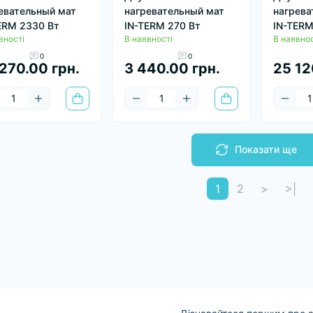
евательный мат
нагревательный мат
нагрева
ERM 2330 Вт
IN-TERM 270 Вт
IN-TERM
вності
В наявності
В наявнос
0
0
270.00 грн.
3 440.00 грн.
25 12
Показати ще
1
2
>
>|