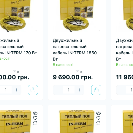
хжильный
Двухжильный
Двухжи
евательный
нагревательный
нагрева
ль IN-TERM 170 Вт
кабель IN-TERM 1850
кабель 
вності
Вт
Вт
В наявності
В наявнос
0
0
00.00 грн.
9 690.00 грн.
11 96