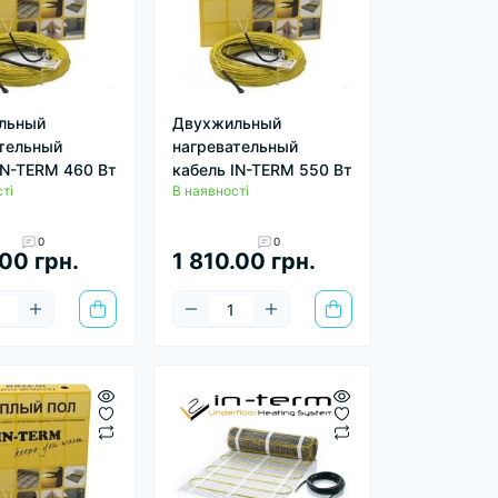
льный
Двухжильный
тельный
нагревательный
IN-TERM 460 Вт
кабель IN-TERM 550 Вт
ті
В наявності
0
0
.00 грн.
1 810.00 грн.