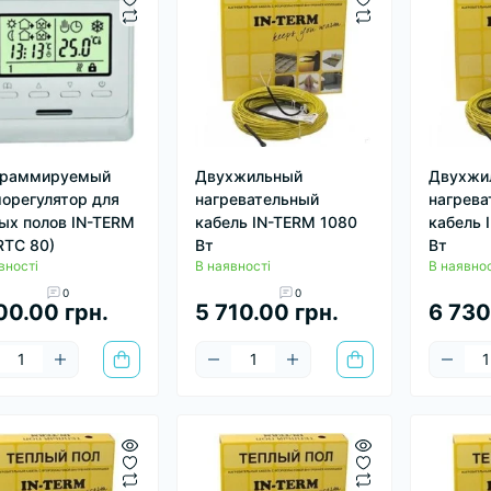
граммируемый
Двухжильный
Двухжи
орегулятор для
нагревательный
нагрева
ых полов IN-TERM
кабель IN-TERM 1080
кабель 
RTC 80)
Вт
Вт
вності
В наявності
В наявнос
0
0
00.00 грн.
5 710.00 грн.
6 730