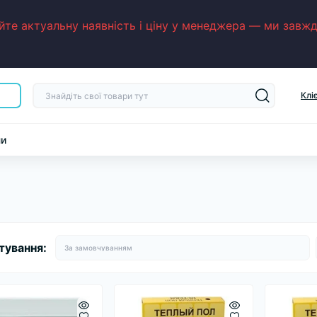
е актуальну наявність і ціну у менеджера — ми завжди
Клі
ни
тування: