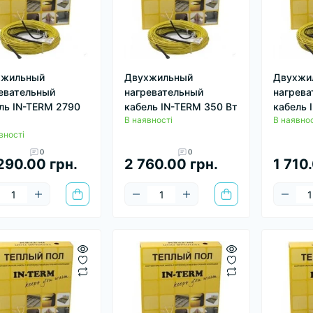
хжильный
Двухжильный
Двухжи
евательный
нагревательный
нагрева
ль IN-TERM 2790
кабель IN-TERM 350 Вт
кабель 
В наявності
В наявнос
вності
0
0
290.00 грн.
2 760.00 грн.
1 710