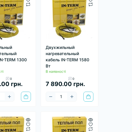
льный
Двухжильный
тельный
нагревательный
IN-TERM 1300
кабель IN-TERM 1580
Вт
ті
В наявності
0
0
.00 грн.
7 890.00 грн.