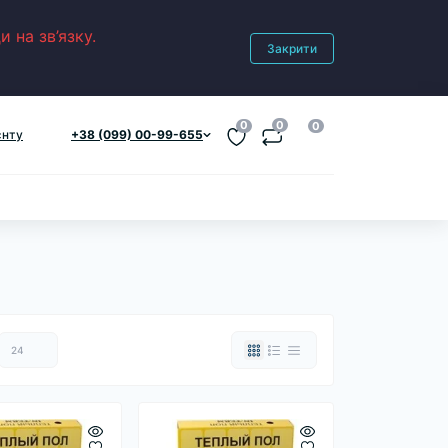
 на зв’язку.
Закрити
0
0
0
єнту
+38 (099) 00-99-655