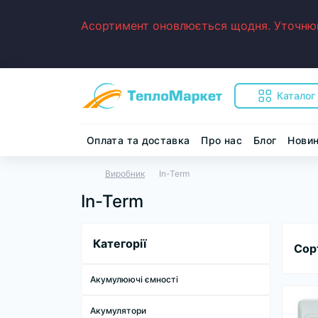
Асортимент оновлюється щодня. Уточнюйт
Каталог
Оплата та доставка
Про нас
Блог
Нови
Виробник
In-Term
In-Term
Категорії
Сор
Акумулюючі ємності
Акумулятори