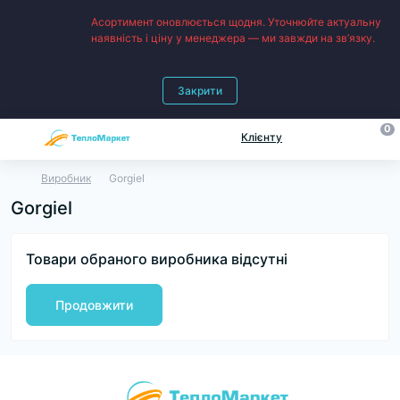
Асортимент оновлюється щодня. Уточнюйте актуальну
наявність і ціну у менеджера — ми завжди на зв’язку.
Закрити
0
Клієнту
Виробник
Gorgiel
Gorgiel
Товари обраного виробника відсутні
Продовжити