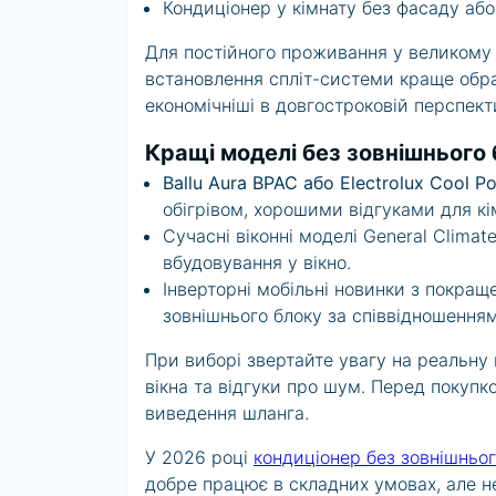
Кондиціонер у кімнату без фасаду аб
Для постійного проживання у великому
встановлення спліт-системи краще обрат
економічніші в довгостроковій перспекти
Кращі моделі без зовнішнього 
Ballu Aura BPAC або Electrolux Cool P
обігрівом, хорошими відгуками для кі
Сучасні віконні моделі General Climate
вбудовування у вікно.
Інверторні мобільні новинки з покра
зовнішнього блоку за співвідношенням
При виборі звертайте увагу на реальну 
вікна та відгуки про шум. Перед покупк
виведення шланга.
У 2026 році
кондиціонер без зовнішньог
добре працює в складних умовах, але н