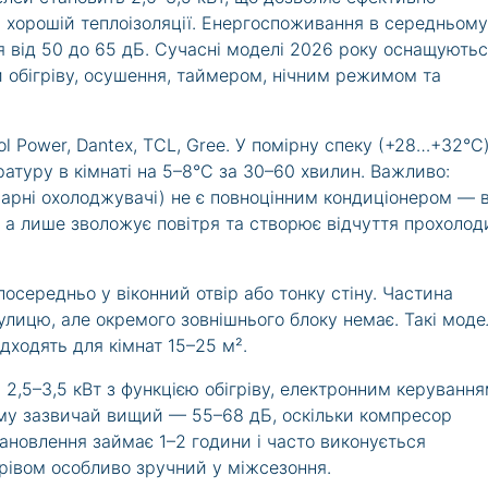
 хорошій теплоізоляції. Енергоспоживання в середньому
ся від 50 до 65 дБ. Сучасні моделі 2026 року оснащують
 обігріву, осушення, таймером, нічним режимом та
Cool Power, Dantex, TCL, Gree. У помірну спеку (+28…+32°C
ратуру в кімнаті на 5–8°C за 30–60 хвилин. Важливо:
парні охолоджувачі) не є повноцінним кондиціонером — в
 а лише зволожує повітря та створює відчуття прохолод
осередньо у віконний отвір або тонку стіну. Частина
улицю, але окремого зовнішнього блоку немає. Такі моде
ідходять для кімнат 15–25 м².
 2,5–3,5 кВт з функцією обігріву, електронним керування
уму зазвичай вищий — 55–68 дБ, оскільки компресор
ановлення займає 1–2 години і часто виконується
грівом особливо зручний у міжсезоння.