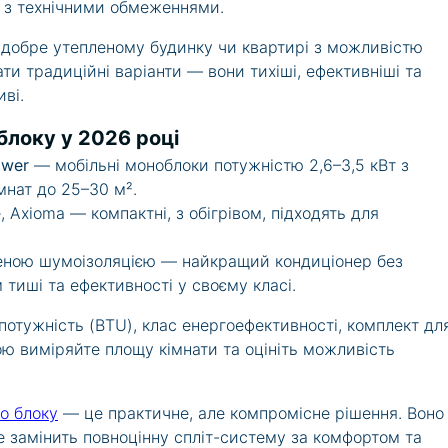
о з технічними обмеженнями.
 добре утепленому будинку чи квартирі з можливістю
и традиційні варіанти — вони тихіші, ефективніші та
ві.
блоку у 2026 році
ower
— мобільні моноблоки потужністю 2,6–3,5 кВт з
мнат до 25–30 м².
, Axioma — компактні, з обігрівом, підходять для
щеною шумоізоляцією — найкращий кондиціонер без
 тиші та ефективності у своєму класі.
потужність (BTU), клас енергоефективності, комплект дл
ою виміряйте площу кімнати та оцініть можливість
о блоку
— це практичне, але компромісне рішення. Воно
е замінить повноцінну спліт-систему за комфортом та