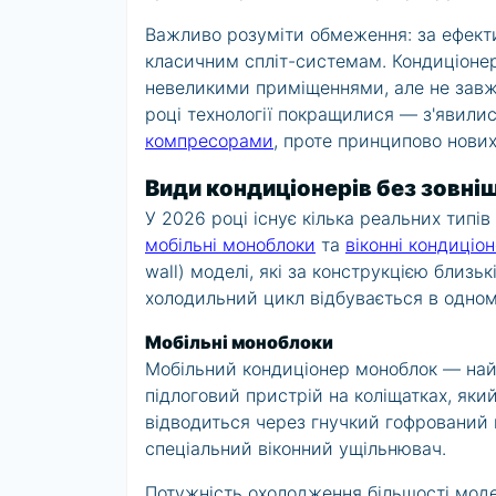
Важливо розуміти обмеження: за ефект
класичним спліт-системам. Кондиціонер
невеликими приміщеннями, але не завж
році технології покращилися — з'явили
компресорами
, проте принципово нових
Види кондиціонерів без зовні
У 2026 році існує кілька реальних типі
мобільні моноблоки
та
віконні кондиціо
wall) моделі, які за конструкцією близьк
холодильний цикл відбувається в одном
Мобільні моноблоки
Мобільний кондиціонер моноблок — найп
підлоговий пристрій на коліщатках, яки
відводиться через гнучкий гофрований 
спеціальний віконний ущільнювач.
Потужність охолодження більшості моде