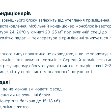
ондиціонерів
з зовнішнього блоку залежить від утеплення приміщення,
 встановлення. Мобільний кондиціонер моноблок інверто
ру 24–26°C у кімнаті 20–25 м² при вуличній спеці до
 помітно падає — температура в приміщенні знижується 
арного типу) практично не охолоджує, а лише зволожує 
ільніше, але шумлять сильніше. Середній термін ефекти
и регулярному обслуговуванні (чистка фільтрів кожні 2–
ще, ніж у спліт-систем аналогічної потужності.
делі
, де не можна змінювати фасад.
женнями на зовнішні блоки.
іонер для балкона до 15–18 м²).
, знімне житло.