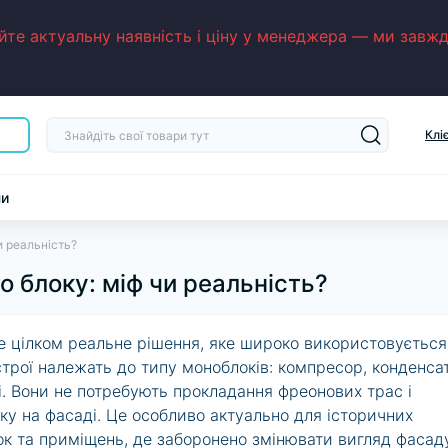
е актуальну наявність і ціну у менеджера — ми завжди
Клі
ни
и реальність?
о блоку: міф чи реальність?
 цілком реальне рішення, яке широко використовується
пристрої належать до типу моноблоків: компресор, конденса
і. Вони не потребують прокладання фреонових трас і
ку на фасаді. Це особливо актуально для історичних
ок та приміщень, де заборонено змінювати вигляд фасаду