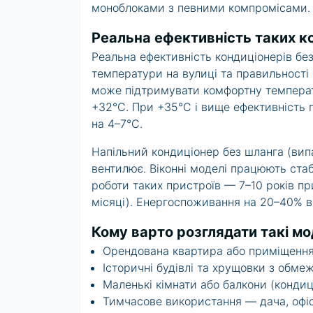
моноблоками з певними компромісами.
Реальна ефективність таких к
Реальна ефективність кондиціонерів бе
температури на вулиці та правильності
може підтримувати комфортну температу
+32°C. При +35°C і вище ефективність
на 4–7°C.
Напільний кондиціонер без шланга (вип
вентилює. Віконні моделі працюють стаб
роботи таких пристроїв — 7–10 років пр
місяці). Енергоспоживання на 20–40% ви
Кому варто розглядати такі мо
Орендована квартира або приміщення
Історичні будівлі та хрущовки з обме
Маленькі кімнати або балкони (кондиц
Тимчасове використання — дача, офіс