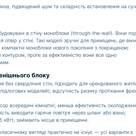
вікна, підвищений шум та складність встановлення на суч
овувані в стіну моноблоки (through-the-wall). Вони под
 отвір у стіні. Такі моделі зручні для приміщень, де вікн
 компактні моноблоки нового покоління з покращеною
 контуром, проте за ефективністю вони все одно
мам.
овнішнього блоку
 без свердління стін; підходить для орендованого житл
 підлогових моделей); відсутність ризику протікання фре
ор всередині кімнати); менша ефективність охолодженн
ість виводити гаряче повітря через шланг або вікно;
5 кВт); займають місце в приміщенні.
класичному вигляді практично не існує — усі варіанти є