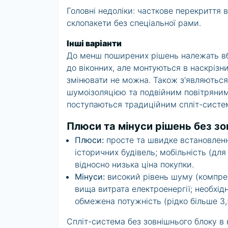
Головні недоліки: часткове перекриття 
склопакети без спеціальної рами.
Інші варіанти
До менш поширених рішень належать вбуд
до віконних, але монтуються в наскрізний
змінювати не можна. Також з'являються
шумоізоляцією та подвійним повітряним
поступаються традиційним спліт-систе
Плюси та мінуси рішень без з
Плюси:
просте та швидке встановлення
історичних будівель; мобільність (для
відносно низька ціна покупки.
Мінуси:
високий рівень шуму (компрес
вища витрата електроенергії; необхідн
обмежена потужність (рідко більше 3,
Спліт-система без зовнішнього блоку в 