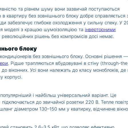
ивністю та рівнем шуму вони зазвичай поступаються
 в квартиру без зовнішнього блоку добре справляється 
ди забезпечує глибоке охолодження у сильну спеку. У 2
ся моделі з кращою шумоізоляцією та
інверторними
 революційних рішень без компромісів досі немає.
шнього блоку
в кондиціонерів без зовнішнього блоку. Основні рішення —
нери
. Рідше трапляються вбудовувані в стіну (through-the
і до віконних. Усі вони належать до класу моноблоків, де
у корпусі.
опулярніший і найбільш універсальний варіант. Це
й підключається до звичайної розетки 220 В. Тепле повіт
шланг діаметром 130–150 мм у кватирку, відчинене вікно
лей становить 2,6–3,5 кВт, що дозволяє ефективно