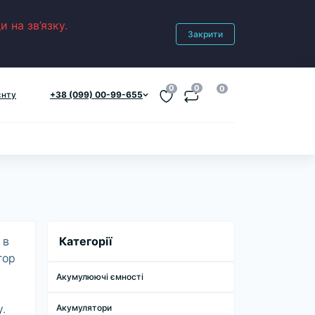
 на зв’язку.
Закрити
0
0
0
єнту
+38 (099) 00-99-655
 в
Категорії
тор
Акумулюючі ємності
.
Акумулятори