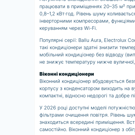
працювати в приміщеннях 20–35 м² при
0,8–1,2 кВт·год. Рівень шуму коливаєть
інверторними компресорами, функціями
керуванням через Wi-Fi.
Популярні серії: Ballu Aura, Electrolux 
такі кондиціонери здатні знизити темпе
мобільний кондиціонер без відводу (ви
не знижує температуру нижче вуличної,
Віконні кондиціонери
Віконний кондиціонер вбудовується безп
корпусу з конденсатором виходить на в
компактні, відносно недорогі та добре п
У 2026 році доступні моделі потужністю
фільтрами очищення повітря. Рівень ш
знаходиться всередині приміщення. Вст
самостійно. Віконний кондиціонер з обі