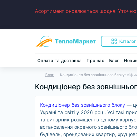
Асортимент оновлюється щодня. Уточнюйт
Каталог
Оплата та доставка
Про нас
Блог
Нови
Блог
Кондиціонер без зовнішнього блоку: міф ч
Кондиціонер без зовнішньог
Кондиціонер без зовнішнього блоку
— це
Україні та світі у 2026 році. Усі такі 
та випарник розміщені в одному корпус
встановлення окремого зовнішнього бло
будівель, орендованих квартир, хрущов