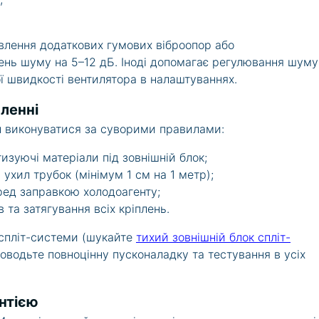
влення додаткових гумових віброопор або
ень шуму на 5–12 дБ. Іноді допомагає регулювання шуму
 швидкості вентилятора в налаштуваннях.
ленні
 виконуватися за суворими правилами:
зуючі матеріали під зовнішній блок;
хил трубок (мінімум 1 см на 1 метр);
ед заправкою холодоагенту;
 та затягування всіх кріплень.
 спліт-системи (шукайте
тихий зовнішній блок спліт-
роводьте повноцінну пусконаладку та тестування в усіх
нтією