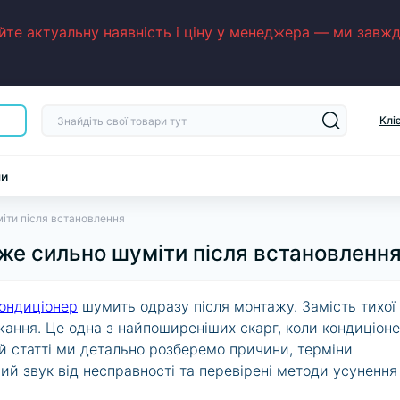
е актуальну наявність і ціну у менеджера — ми завжди
Клі
ни
іти після встановлення
же сильно шуміти після встановленн
ондиціонер
шумить одразу після монтажу. Замість тихої
ижання. Це одна з найпоширеніших скарг, коли кондиціон
ій статті ми детально розберемо причини, терміни
ий звук від несправності та перевірені методи усунення