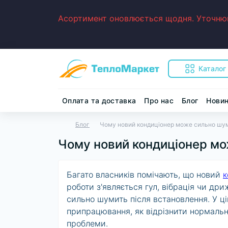
Асортимент оновлюється щодня. Уточнюйт
Каталог
Оплата та доставка
Про нас
Блог
Нови
Блог
Чому новий кондиціонер може сильно шум
Чому новий кондиціонер мо
Багато власників помічають, що новий
к
роботи з'являється гул, вібрація чи др
сильно шумить після встановлення. У ц
припрацювання, як відрізнити нормальн
проблеми.