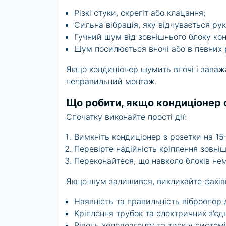
Різкі стуки, скрегіт або клацання;
Сильна вібрація, яку відчувається рук
Гучний шум від зовнішнього блоку кон
Шум посилюється вночі або в певних
Якщо кондиціонер шумить вночі і заваж
неправильний монтаж.
Що робити, якщо кондиціонер
Спочатку виконайте прості дії:
Вимкніть кондиціонер з розетки на 15
Перевірте надійність кріплення зовніш
Переконайтеся, що навколо блоків нем
Якщо шум залишився, викликайте фахівц
Наявність та правильність віброопор 
Кріплення трубок та електричних з'єд
Рівень холодоагенту та тиск у системі