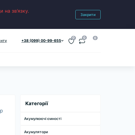
 на зв’язку.
Закрити
0
0
0
єнту
+38 (099) 00-99-655
я
Категорії
ер
Акумулюючі ємності
Акумулятори