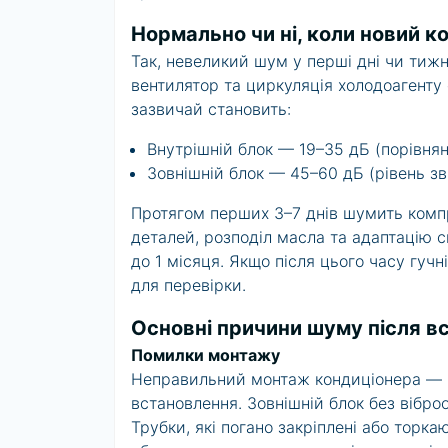
Нормально чи ні, коли новий 
Так, невеликий шум у перші дні чи тиж
вентилятор та циркуляція холодоагенту
зазвичай становить:
Внутрішній блок — 19–35 дБ (порівня
Зовнішній блок — 45–60 дБ (рівень з
Протягом перших 3–7 днів шумить комп
деталей, розподіл масла та адаптацію 
до 1 місяця. Якщо після цього часу гуч
для перевірки.
Основні причини шуму після в
Помилки монтажу
Неправильний монтаж кондиціонера — г
встановлення. Зовнішній блок без вібро
Трубки, які погано закріплені або торка