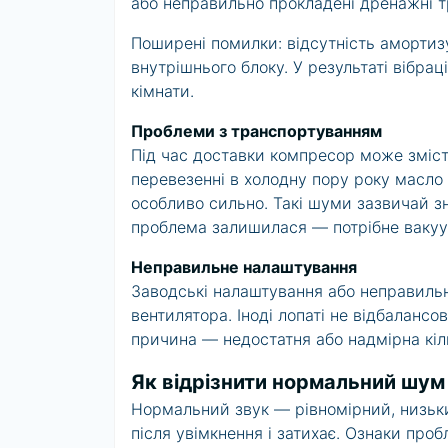
або неправильно прокладені дренажні т
Поширені помилки: відсутність амортиз
внутрішнього блоку. У результаті вібраці
кімнати.
Проблеми з транспортуванням
Під час доставки компресор може змісти
перевезенні в холодну пору року масло 
особливо сильно. Такі шуми зазвичай з
проблема залишилася — потрібне ваку
Неправильне налаштування
Заводські налаштування або неправиль
вентилятора. Іноді лопаті не відбалансо
причина — недостатня або надмірна кіль
Як відрізнити нормальний шум 
Нормальний звук — рівномірний, низький
після увімкнення і затихає. Ознаки проб