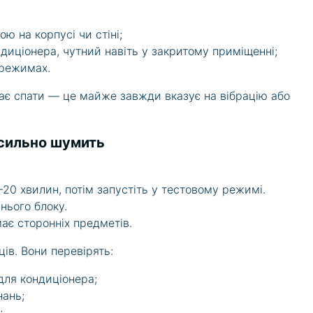
ою на корпусі чи стіні;
диціонера, чутний навіть у закритому приміщенні;
 режимах.
ає спати — це майже завжди вказує на вібрацію або
 сильно шумить
–20 хвилин, потім запустіть у тестовому режимі.
нього блоку.
ає сторонніх предметів.
ів. Вони перевірять:
для кондиціонера;
нань;
;