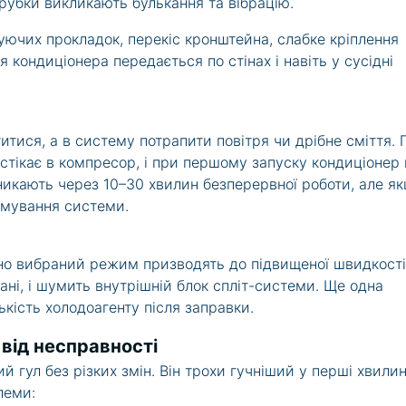
рубки викликають булькання та вібрацію.
уючих прокладок, перекіс кронштейна, слабке кріплення
я кондиціонера передається по стінах і навіть у сусідні
тися, а в систему потрапити повітря чи дрібне сміття. 
стікає в компресор, і при першому запуску кондиціонер 
никають через 10–30 хвилин безперервної роботи, але я
умування системи.
но вибраний режим призводять до підвищеної швидкості
вані, і шумить внутрішній блок спліт-системи. Ще одна
кість холодоагенту після заправки.
від несправності
 гул без різких змін. Він трохи гучніший у перші хвили
леми: