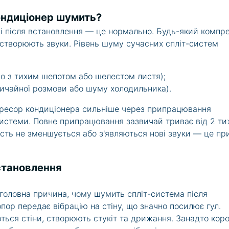
кондиціонер шумить?
ні після встановлення — це нормально. Будь-який компр
 створюють звуки. Рівень шуму сучасних спліт-систем
но з тихим шепотом або шелестом листя);
вичайної розмови або шуму холодильника).
ресор кондиціонера сильніше через припрацювання
системи. Повне припрацювання зазвичай триває від 2 ти
ність не зменшується або з'являються нові звуки — це пр
становлення
оловна причина, чому шумить спліт-система після
опор передає вібрацію на стіну, що значно посилює гул.
ються стіни, створюють стукіт та дрижання. Занадто коро