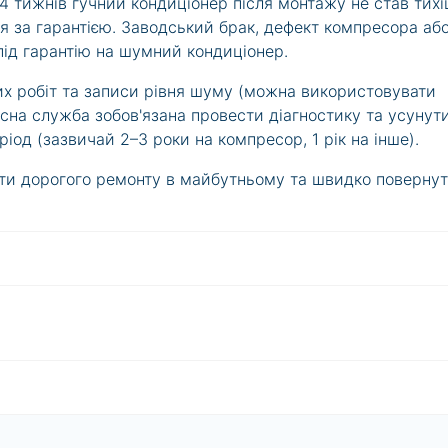
 тижнів гучний кондиціонер після монтажу не став тих
я за гарантією. Заводський брак, дефект компресора аб
ід гарантію на шумний кондиціонер.
них робіт та записи рівня шуму (можна використовувати
сна служба зобов'язана провести діагностику та усунут
іод (зазвичай 2–3 роки на компресор, 1 рік на інше).
ти дорогого ремонту в майбутньому та швидко поверну