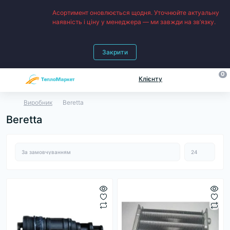
Асортимент оновлюється щодня. Уточнюйте актуальну
наявність і ціну у менеджера — ми завжди на зв’язку.
Закрити
0
Клієнту
Виробник
Beretta
Beretta