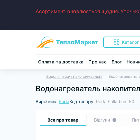
Асортимент оновлюється щодня. Уточнюйт
Каталог
Оплата та доставка
Про нас
Блог
Нови
Водонагрівачі накопичувальні
Водонагреватель
Водонагреватель накопител
Виробник:
Roda
Код товару:
Roda Palladium 50
Все про товар
Відгуки
Пит
0