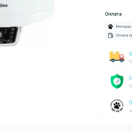
Оплата
Monopay
Оплата п
О
О
Г
Г
П
Ц