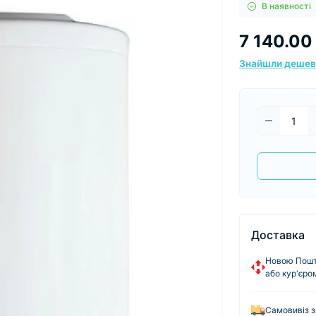
В наявності
7 140.00 
Знайшли деше
Доставка
Новою Пошто
або кур'єро
Самовивіз з