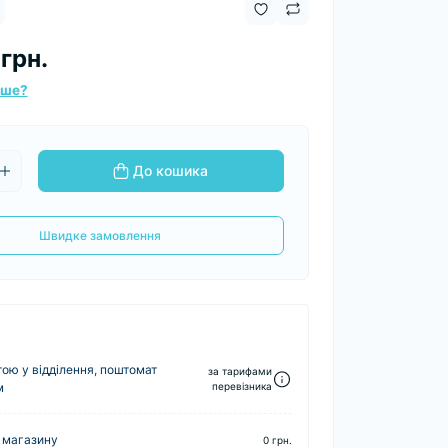
грн.
вше?
До кошика
Швидке замовлення
ю у відділення, поштомат
за тарифами
м
перевізника
 магазину
0 грн.