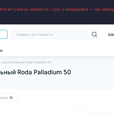
е актуальну наявність і ціну у менеджера — ми завжди
Клі
ни
 накопительный Roda Palladium 50
ьный Roda Palladium 50
ання
0