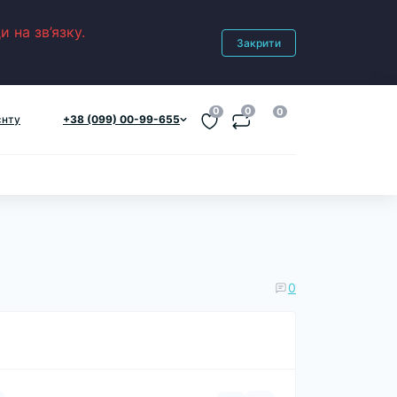
 на зв’язку.
Закрити
0
0
0
єнту
+38 (099) 00-99-655
0